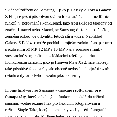
Skládací zařízení od Samsungu, jako je Galaxy Z Fold a Galaxy
Z Flip, se pyšní působivou škálou fotoaparátů a multimediálních
funkcí. V porovnání s konkurencí, jako jsou skládací telefony od
značek Huawei nebo Xiaomi, se Samsung často řadí na špičku,
zejména pokud jde o
kvalitu fotografií a videa
. Například
Galaxy Z Fold4 se může pochlubit trojitým zadním fotoaparátem
s rozlišením 50 MP, 12 MP a 10 MP, který pořizuje snímky
srovnatelné s nejlepšími ne-skládacími telefony na trhu.
Konkurenční zařízení, jako je Huawei Mate Xs 2, sice nabízejí
také působivé fotoaparáty, ale obecně nedosahují stejné úrovně
detailů a dynamického rozsahu jako Samsung.
Kromě hardwaru se Samsung vyznačuje i
softwarem pro
fotoaparáty
, který je bohatý na funkce a nabízí řadu režimů
snímání, včetně režimu Flex pro flexibilní fotografování a
režimu Single Take, který automaticky zachytí sérii fotografií a
videí z různých úhlů. Multimediální zážitek je dále umocněn