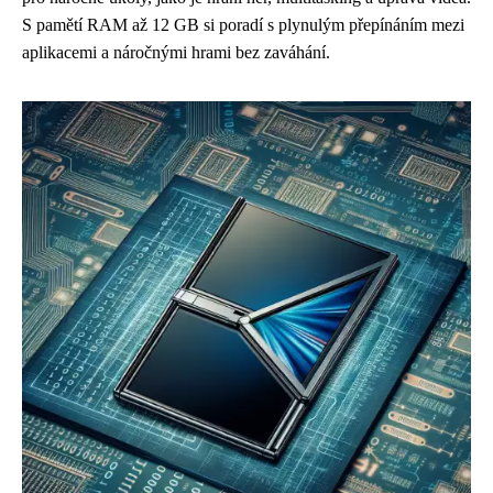
S pamětí RAM až 12 GB si poradí s plynulým přepínáním mezi
aplikacemi a náročnými hrami bez zaváhání.