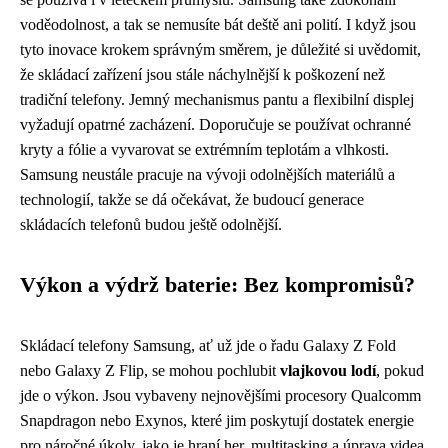
voděodolnost, a tak se nemusíte bát deště ani polití. I když jsou
tyto inovace krokem správným směrem, je důležité si uvědomit,
že skládací zařízení jsou stále náchylnější k poškození než
tradiční telefony. Jemný mechanismus pantu a flexibilní displej
vyžadují opatrné zacházení. Doporučuje se používat ochranné
kryty a fólie a vyvarovat se extrémním teplotám a vlhkosti.
Samsung neustále pracuje na vývoji odolnějších materiálů a
technologií, takže se dá očekávat, že budoucí generace
skládacích telefonů budou ještě odolnější.
Výkon a výdrž baterie: Bez kompromisů?
Skládací telefony Samsung, ať už jde o řadu Galaxy Z Fold
nebo Galaxy Z Flip, se mohou pochlubit
vlajkovou lodí
, pokud
jde o výkon. Jsou vybaveny nejnovějšími procesory Qualcomm
Snapdragon nebo Exynos, které jim poskytují dostatek energie
pro náročné úkoly, jako je hraní her, multitasking a úprava videa.