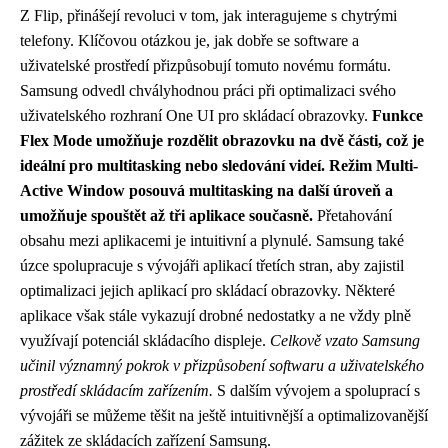
Z Flip, přinášejí revoluci v tom, jak interagujeme s chytrými
telefony. Klíčovou otázkou je, jak dobře se software a
uživatelské prostředí přizpůsobují tomuto novému formátu.
Samsung odvedl chvályhodnou práci při optimalizaci svého
uživatelského rozhraní One UI pro skládací obrazovky.
Funkce
Flex Mode umožňuje rozdělit obrazovku na dvě části, což je
ideální pro multitasking nebo sledování videí.
Režim Multi-
Active Window posouvá multitasking na další úroveň a
umožňuje spouštět až tři aplikace současně.
Přetahování
obsahu mezi aplikacemi je intuitivní a plynulé. Samsung také
úzce spolupracuje s vývojáři aplikací třetích stran, aby zajistil
optimalizaci jejich aplikací pro skládací obrazovky. Některé
aplikace však stále vykazují drobné nedostatky a ne vždy plně
využívají potenciál skládacího displeje.
Celkově vzato Samsung
učinil významný pokrok v přizpůsobení softwaru a uživatelského
prostředí skládacím zařízením.
S dalším vývojem a spoluprací s
vývojáři se můžeme těšit na ještě intuitivnější a optimalizovanější
zážitek ze skládacích zařízení Samsung.