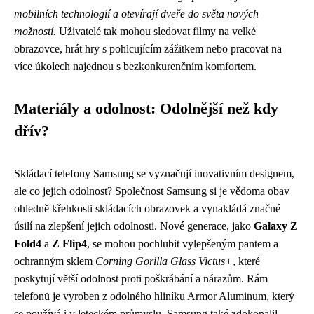
mobilních technologií a otevírají dveře do světa nových
možností.
Uživatelé tak mohou sledovat filmy na velké
obrazovce, hrát hry s pohlcujícím zážitkem nebo pracovat na
více úkolech najednou s bezkonkurenčním komfortem.
Materiály a odolnost: Odolnější než kdy
dřív?
Skládací telefony Samsung se vyznačují inovativním designem,
ale co jejich odolnost? Společnost Samsung si je vědoma obav
ohledně křehkosti skládacích obrazovek a vynakládá značné
úsilí na zlepšení jejich odolnosti. Nové generace, jako
Galaxy Z
Fold4
a
Z Flip4
, se mohou pochlubit vylepšeným pantem a
ochranným sklem
Corning Gorilla Glass Victus+
, které
poskytují větší odolnost proti poškrábání a nárazům. Rám
telefonů je vyroben z odolného hliníku Armor Aluminum, který
se používá i v leteckém průmyslu. Samsung také zdokonalil