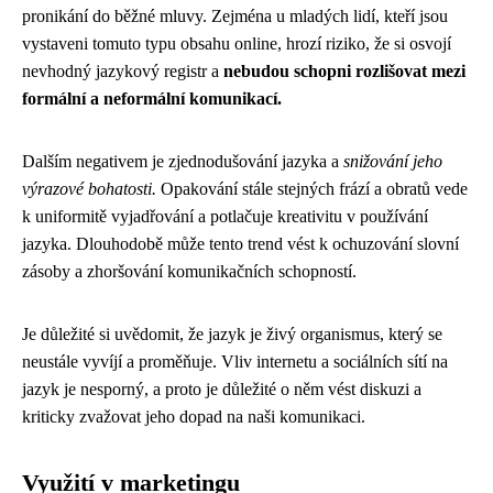
pronikání do běžné mluvy. Zejména u mladých lidí, kteří jsou
vystaveni tomuto typu obsahu online, hrozí riziko, že si osvojí
nevhodný jazykový registr a
nebudou schopni rozlišovat mezi
formální a neformální komunikací.
Dalším negativem je zjednodušování jazyka a
snižování jeho
výrazové bohatosti.
Opakování stále stejných frází a obratů vede
k uniformitě vyjadřování a potlačuje kreativitu v používání
jazyka. Dlouhodobě může tento trend vést k ochuzování slovní
zásoby a zhoršování komunikačních schopností.
Je důležité si uvědomit, že jazyk je živý organismus, který se
neustále vyvíjí a proměňuje. Vliv internetu a sociálních sítí na
jazyk je nesporný, a proto je důležité o něm vést diskuzi a
kriticky zvažovat jeho dopad na naši komunikaci.
Využití v marketingu