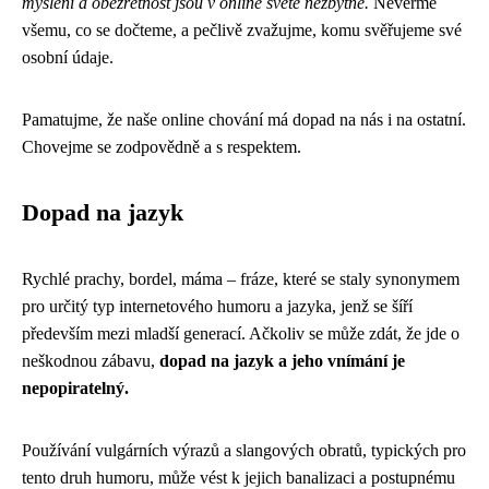
myšlení a obezřetnost jsou v online světě nezbytné.
Nevěřme
všemu, co se dočteme, a pečlivě zvažujme, komu svěřujeme své
osobní údaje.
Pamatujme, že naše online chování má dopad na nás i na ostatní.
Chovejme se zodpovědně a s respektem.
Dopad na jazyk
Rychlé prachy, bordel, máma – fráze, které se staly synonymem
pro určitý typ internetového humoru a jazyka, jenž se šíří
především mezi mladší generací. Ačkoliv se může zdát, že jde o
neškodnou zábavu,
dopad na jazyk a jeho vnímání je
nepopiratelný.
Používání vulgárních výrazů a slangových obratů, typických pro
tento druh humoru, může vést k jejich banalizaci a postupnému