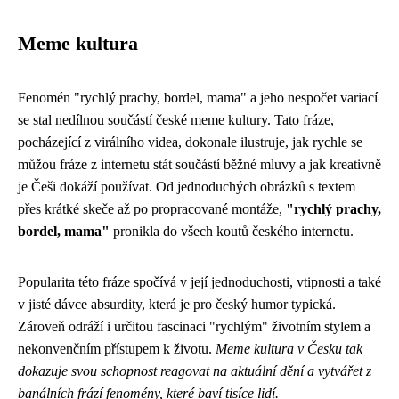
Meme kultura
Fenomén "rychlý prachy, bordel, mama" a jeho nespočet variací
se stal nedílnou součástí české meme kultury. Tato fráze,
pocházející z virálního videa, dokonale ilustruje, jak rychle se
můžou fráze z internetu stát součástí běžné mluvy a jak kreativně
je Češi dokáží používat. Od jednoduchých obrázků s textem
přes krátké skeče až po propracované montáže,
"rychlý prachy,
bordel, mama"
pronikla do všech koutů českého internetu.
Popularita této fráze spočívá v její jednoduchosti, vtipnosti a také
v jisté dávce absurdity, která je pro český humor typická.
Zároveň odráží i určitou fascinaci "rychlým" životním stylem a
nekonvenčním přístupem k životu.
Meme kultura v Česku tak
dokazuje svou schopnost reagovat na aktuální dění a vytvářet z
banálních frází fenomény, které baví tisíce lidí.