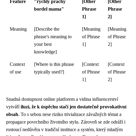
Feature
"rychly prachy
[Other
[Other
bordel mama"
Phrase
Phrase
1]
2]
Meaning
[Describe the
[Meaning
[Meaning
phrase's meaning to
of Phrase
of Phrase
your best
1]
2]
knowledge]
Context
[Where is this phrase
[Context
[Context
of use
typically used?]
of Phrase
of Phrase
1]
2]
Snadná dostupnost online platforem a vidina influencerství
vytváří
iluzi, že k úspěchu stačí jen dostatečně provokativní
obsah
. To s sebou nese riziko trivializace závažných témat a
propagace povrchního životního stylu. Zároveň se zde odráží i
rostoucí nedůvěra v tradiční instituce a systém, který mladým