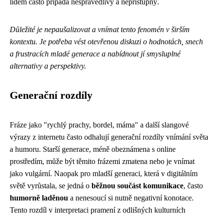
lidem často připadá nespravedlivý a nepřístupný.
Důležité je nepaušalizovat a vnímat tento fenomén v širším
kontextu. Je potřeba vést otevřenou diskuzi o hodnotách, snech
a frustracích mladé generace a nabídnout jí smysluplné
alternativy a perspektivy.
Generační rozdíly
Fráze jako "rychlý prachy, bordel, máma" a další slangové
výrazy z internetu často odhalují generační rozdíly vnímání světa
a humoru. Starší generace, méně obeznámena s online
prostředím, může být těmito frázemi zmatena nebo je vnímat
jako vulgární. Naopak pro mladší generaci, která v digitálním
světě vyrůstala, se jedná o
běžnou součást komunikace
, často
humorně laděnou
a nenesoucí si nutně negativní konotace.
Tento rozdíl v interpretaci pramení z odlišných kulturních