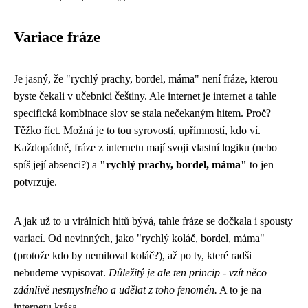
Variace fráze
Je jasný, že "rychlý prachy, bordel, máma" není fráze, kterou
byste čekali v učebnici češtiny. Ale internet je internet a tahle
specifická kombinace slov se stala nečekaným hitem. Proč?
Těžko říct. Možná je to tou syrovostí, upřímností, kdo ví.
Každopádně, fráze z internetu mají svoji vlastní logiku (nebo
spíš její absenci?) a
"rychlý prachy, bordel, máma"
to jen
potvrzuje.
A jak už to u virálních hitů bývá, tahle fráze se dočkala i spousty
variací. Od nevinných, jako "rychlý koláč, bordel, máma"
(protože kdo by nemiloval koláč?), až po ty, které radši
nebudeme vypisovat.
Důležitý je ale ten princip - vzít něco
zdánlivě nesmyslného a udělat z toho fenomén.
A to je na
internetu krása.