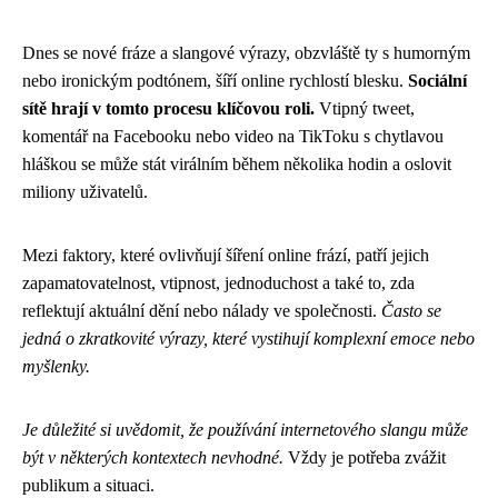
Dnes se nové fráze a slangové výrazy, obzvláště ty s humorným
nebo ironickým podtónem, šíří online rychlostí blesku.
Sociální
sítě hrají v tomto procesu klíčovou roli.
Vtipný tweet,
komentář na Facebooku nebo video na TikToku s chytlavou
hláškou se může stát virálním během několika hodin a oslovit
miliony uživatelů.
Mezi faktory, které ovlivňují šíření online frází, patří jejich
zapamatovatelnost, vtipnost, jednoduchost a také to, zda
reflektují aktuální dění nebo nálady ve společnosti.
Často se
jedná o zkratkovité výrazy, které vystihují komplexní emoce nebo
myšlenky.
Je důležité si uvědomit, že používání internetového slangu může
být v některých kontextech nevhodné.
Vždy je potřeba zvážit
publikum a situaci.