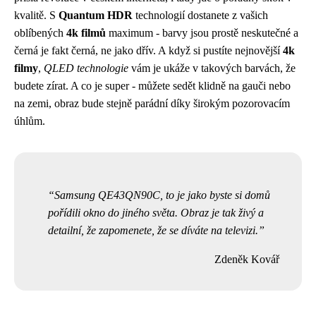
kvalitě. S
Quantum HDR
technologií dostanete z vašich
oblíbených
4k filmů
maximum - barvy jsou prostě neskutečné a
černá je fakt černá, ne jako dřív. A když si pustíte nejnovější
4k
filmy
,
QLED technologie
vám je ukáže v takových barvách, že
budete zírat. A co je super - můžete sedět klidně na gauči nebo
na zemi, obraz bude stejně parádní díky širokým pozorovacím
úhlům.
Samsung QE43QN90C, to je jako byste si domů
pořídili okno do jiného světa. Obraz je tak živý a
detailní, že zapomenete, že se díváte na televizi.
Zdeněk Kovář