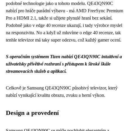
podobné technologie jako u tohoto modelu. QE43QN90C
nabízí pro hráče parádní výbavu - má AMD FreeSync Premium
Pro a HDMI 2.1, takže si užijete plynulé hraní bez sekání.
Podobně jako v
edge 40 recenze
ukazují, i tady výrobce myslel
na responzivitu. No a když už mluvíme o edge 40 recenze, tak
tenhle televizor má taky super odezvu, což každý gamer ocení.
S operačním systémem Tizen nabízí QE43QN90C intuitivní a
uživatelsky přívětivé rozhraní s přístupem k široké škále
streamovacích služeb a aplikací.
Celkově je Samsung QE43QN90C působivý televizor, který
nabízí vynikající kvalitu obrazu, zvuku a herní výkon.
Design a provedení
Samsung QE43QN90C se může pochlubit elegantním a