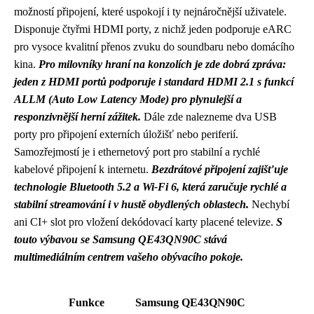
možností připojení, které uspokojí i ty nejnáročnější uživatele.
Disponuje čtyřmi HDMI porty, z nichž jeden podporuje eARC
pro vysoce kvalitní přenos zvuku do soundbaru nebo domácího
kina.
Pro milovníky hraní na konzolích je zde dobrá zpráva:
jeden z HDMI portů podporuje i standard HDMI 2.1 s funkcí
ALLM (Auto Low Latency Mode) pro plynulejší a
responzivnější herní zážitek.
Dále zde nalezneme dva USB
porty pro připojení externích úložišť nebo periferií.
Samozřejmostí je i ethernetový port pro stabilní a rychlé
kabelové připojení k internetu.
Bezdrátové připojení zajišťuje
technologie Bluetooth 5.2 a Wi-Fi 6, která zaručuje rychlé a
stabilní streamování i v hustě obydlených oblastech.
Nechybí
ani CI+ slot pro vložení dekódovací karty placené televize.
S
touto výbavou se Samsung QE43QN90C stává
multimediálním centrem vašeho obývacího pokoje.
Funkce
Samsung QE43QN90C