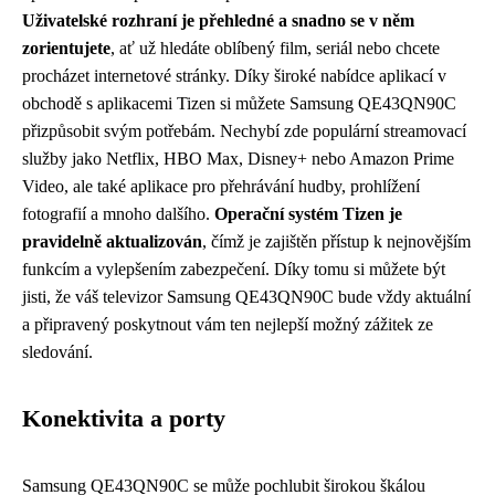
Uživatelské rozhraní je přehledné a snadno se v něm
zorientujete
, ať už hledáte oblíbený film, seriál nebo chcete
procházet internetové stránky. Díky široké nabídce aplikací v
obchodě s aplikacemi Tizen si můžete Samsung QE43QN90C
přizpůsobit svým potřebám. Nechybí zde populární streamovací
služby jako Netflix, HBO Max, Disney+ nebo Amazon Prime
Video, ale také aplikace pro přehrávání hudby, prohlížení
fotografií a mnoho dalšího.
Operační systém Tizen je
pravidelně aktualizován
, čímž je zajištěn přístup k nejnovějším
funkcím a vylepšením zabezpečení. Díky tomu si můžete být
jisti, že váš televizor Samsung QE43QN90C bude vždy aktuální
a připravený poskytnout vám ten nejlepší možný zážitek ze
sledování.
Konektivita a porty
Samsung QE43QN90C se může pochlubit širokou škálou