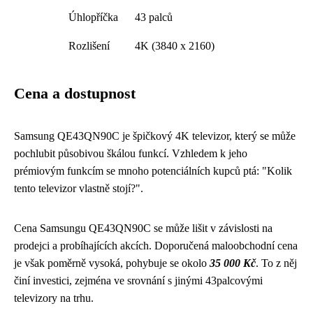
Úhlopříčka
43 palců
Rozlišení
4K (3840 x 2160)
Cena a dostupnost
Samsung QE43QN90C je špičkový 4K televizor, který se může
pochlubit působivou škálou funkcí. Vzhledem k jeho
prémiovým funkcím se mnoho potenciálních kupců ptá: "Kolik
tento televizor vlastně stojí?".
Cena Samsungu QE43QN90C se může lišit v závislosti na
prodejci a probíhajících akcích. Doporučená maloobchodní cena
je však poměrně vysoká, pohybuje se okolo
35 000 Kč
. To z něj
činí investici, zejména ve srovnání s jinými 43palcovými
televizory na trhu.