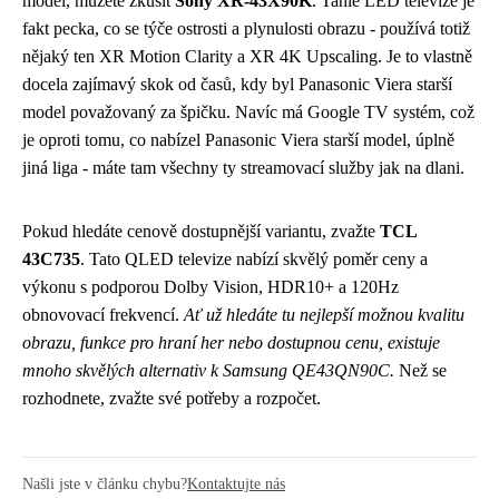
model
, můžete zkusit
Sony XR-43X90K
. Tahle LED televize je
fakt pecka, co se týče ostrosti a plynulosti obrazu - používá totiž
nějaký ten XR Motion Clarity a XR 4K Upscaling. Je to vlastně
docela zajímavý skok od časů, kdy byl Panasonic Viera starší
model považovaný za špičku. Navíc má Google TV systém, což
je oproti tomu, co nabízel Panasonic Viera starší model, úplně
jiná liga - máte tam všechny ty streamovací služby jak na dlani.
Pokud hledáte cenově dostupnější variantu, zvažte
TCL
43C735
. Tato QLED televize nabízí skvělý poměr ceny a
výkonu s podporou Dolby Vision, HDR10+ a 120Hz
obnovovací frekvencí.
Ať už hledáte tu nejlepší možnou kvalitu
obrazu, funkce pro hraní her nebo dostupnou cenu, existuje
mnoho skvělých alternativ k Samsung QE43QN90C.
Než se
rozhodnete, zvažte své potřeby a rozpočet.
Našli jste v článku chybu?
Kontaktujte nás