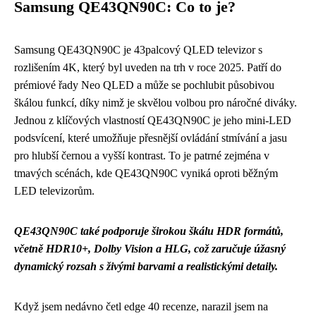
Samsung QE43QN90C: Co to je?
Samsung QE43QN90C je 43palcový QLED televizor s
rozlišením 4K, který byl uveden na trh v roce 2025. Patří do
prémiové řady Neo QLED a může se pochlubit působivou
škálou funkcí, díky nimž je skvělou volbou pro náročné diváky.
Jednou z klíčových vlastností QE43QN90C je jeho mini-LED
podsvícení, které umožňuje přesnější ovládání stmívání a jasu
pro hlubší černou a vyšší kontrast. To je patrné zejména v
tmavých scénách, kde QE43QN90C vyniká oproti běžným
LED televizorům.
QE43QN90C také podporuje širokou škálu HDR formátů,
včetně HDR10+, Dolby Vision a HLG, což zaručuje úžasný
dynamický rozsah s živými barvami a realistickými detaily.
Když jsem nedávno četl edge 40 recenze, narazil jsem na