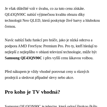
Je však důležité vzít v úvahu, co za tuto cenu získáte.
QE43QN90C nabízí výjimečnou kvalitu obrazu díky
technologii Neo QLED, která poskytuje živé barvy a hlubokou
černou.
Navíc nabízí řadu funkcí pro hráče, jako je nízká odezva a
podpora AMD FreeSync Premium Pro. Pro ty, kteří hledají to
nejlepší z nejlepšího v oblasti televizní technologie, může být
Samsung QE43QN90C
i přes vyšší cenu lákavou volbou.
Před nákupem je vždy vhodné porovnat ceny u různých
prodejců a sledovat případné slevy nebo akce.
Pro koho je TV vhodná?
Samsung QE43QN90C je televize, která osloví širokou škálu