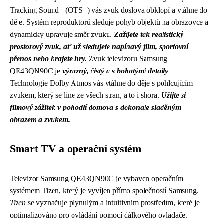
Tracking Sound+ (OTS+) vás zvuk doslova obklopí a vtáhne do
děje. Systém reproduktorů sleduje pohyb objektů na obrazovce a
dynamicky upravuje směr zvuku.
Zažijete tak realistický
prostorový zvuk, ať už sledujete napínavý film, sportovní
přenos nebo hrajete hry.
Zvuk televizoru Samsung
QE43QN90C je
výrazný, čistý a s bohatými detaily
.
Technologie Dolby Atmos vás vtáhne do děje s pohlcujícím
zvukem, který se line ze všech stran, a to i shora.
Užijte si
filmový zážitek v pohodlí domova s dokonale sladěným
obrazem a zvukem.
Smart TV a operační systém
Televizor Samsung QE43QN90C je vybaven operačním
systémem Tizen, který je vyvíjen přímo společností Samsung.
Tizen
se vyznačuje plynulým a intuitivním prostředím, které je
optimalizováno pro ovládání pomocí dálkového ovladače.