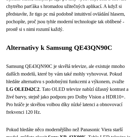
chytrého parťáka s hromadou užitečných aplikací. A když si
představíte, že tigo pc má podobně intuitivní ovládání hlasem,
pochopíte, proč jsou tyhle moderní technologie tak oblíbené -
prostě si s nimi rozumí každý.
Alternativy k Samsung QE43QN90C
Samsung QE43QN90C je skvělá televize, ale existuje mnoho
dalších modelů, které by vám také mohly vyhovovat. Pokud
hledáte alternativu s podobnými funkcemi a výkonem, zvažte
LG OLED42C2
. Tato OLED televize nabízí úžasný kontrast a
živé barvy, stejně jako podporu pro Dolby Vision a HDR10+.
Pro hráče je skvělou volbou díky nízké latenci a obnovovací
frekvenci 120 Hz.
Pokud hledáte něco modernějšího než
Panasonic Viera starší