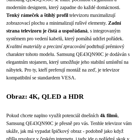
moderním designem, který zapadne do každé domácnosti.
Tenký rámeček a štíhlý profil
televizoru maximalizují
zobrazovací plochu a minimalizují rušivé elementy.
Zadní
strana televizoru je čistá a uspořádaná
, s integrovaným
systémem pro vedení kabelů, který pomáhá udržet pořádek.
Kvalitní materiály a precizní zpracování
podtrhují prémiový
charakter tohoto modelu. Samsung QE43QN90C je dodáván s
elegantním stojanem, který umožňuje jeho stabilní umístění na
nábytek. Pro ty, kteří preferují montáž na zeď, je televizor
kompatibilní se standardem VESA.
Obraz: 4K, QLED a HDR
Pokud chcete naplno využít potenciál dnešních
4k filmů
,
Samsung QE43QN90C je přesně pro vás. Tenhle televizor vám
ukáže, jak má vypadat špičkový obraz - podobně jako když
přišla revoluce v českém internetu
, i tady jde o pořádný skok v