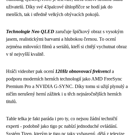
uživatelů. Díky své 43palcové úhlopříčce se hodí jak do
menších, tak i středně velkých obývacích pokojů.
Technologie Neo QLED
zaručuje špičkový obraz s vysokým
jasem, realistickými barvami a hlubokou černou. To ocení
zejména milovníci filmů a seriálů, kteří si chtějí vychutnat obraz
v té nejvyšší kvalitě.
Hráči videoher pak ocení
120Hz obnovovací frekvenci
a
podporu moderních herních technologií jako AMD FreeSync
Premium Pro a NVIDIA G-SYNC. Díky tomu si užijí plynulý a
ničím nerušený herní zážitek i u těch nejnáročnějších herních
titulů.
Tahle telka je fakt paráda i pro ty, co nejsou žádní techničtí
experti - podobně jako
tigo pc
nabízí jednoduché ovládání.
Systém Tizen, kterým je tigo pc taky vybavený, dělá z televize