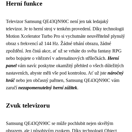
Herní funkce
Televizor Samsung QE43QN90C není jen tak ledajaký
televizor. Je to herní stroj v tenkém provedení. Díky technologii
Motion Xcelerator Turbo Pro si vychutnáte neuvěřitelně plynulý
obraz s frekvencí až 144 Hz. Žádné trhání obrazu, žádné
zpoždění. Jen čistá akce, ať už se vrháte do světa fantasy RPG
nebo bojujete o vítězství v adrenalinových střílečkách.
Herní
panel
vám navíc poskytne okamžitý přehled o všech důležitých
nastaveních, abyste měli vše pod kontrolou. Ať už jste
náročný
hráč
nebo jen občasný pařmen, Samsung QE43QN90C vám
zaručí
nezapomenutelný herní zážitek
.
Zvuk televizoru
Samsung QE43QN90C se může pochlubit nejen skvělým
obrazem, ale i působivým zvukem. Díky technologii Object