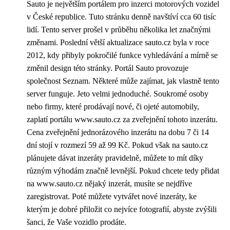
Sauto je největším portálem pro inzerci motorových vozidel
v České republice. Tuto stránku denně navštíví cca 60 tisíc
lidí. Tento server prošel v průběhu několika let značnými
změnami. Poslední větší aktualizace sauto.cz byla v roce
2012, kdy přibyly pokročilé funkce vyhledávání a mírně se
změnil design této stránky. Portál Sauto provozuje
společnost Seznam. Některé může zajímat, jak vlastně tento
server funguje. Jeto velmi jednoduché. Soukromé osoby
nebo firmy, které prodávají nové, či ojeté automobily,
zaplatí portálu www.sauto.cz za zveřejnění tohoto inzerátu.
Cena zveřejnění jednorázového inzerátu na dobu 7 či 14
dní stojí v rozmezí 59 až 99 Kč. Pokud však na sauto.cz
plánujete dávat inzeráty pravidelně, můžete to mít díky
různým výhodám značně levnější. Pokud chcete tedy přidat
na
www.sauto.cz
nějaký inzerát, musíte se nejdříve
zaregistrovat. Poté můžete vytvářet nové inzeráty, ke
kterým je dobré přiložit co nejvíce fotografií, abyste zvýšili
šanci, že Vaše vozidlo prodáte.