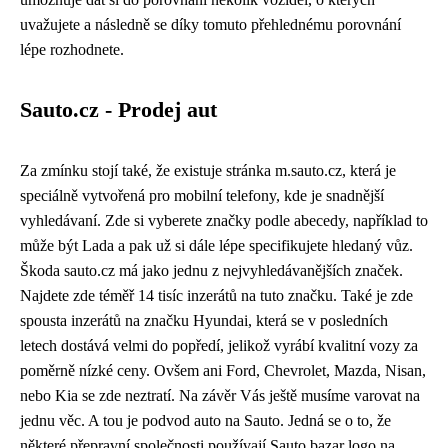
uvažujete a následně se díky tomuto přehlednému porovnání
lépe rozhodnete.
Sauto.cz - Prodej aut
Za zmínku stojí také, že existuje stránka m.sauto.cz, která je
speciálně vytvořená pro mobilní telefony, kde je snadnější
vyhledávaní. Zde si vyberete značky podle abecedy, například to
může být Lada a pak už si dále lépe specifikujete hledaný vůz.
Škoda sauto.cz má jako jednu z nejvyhledávanějších značek.
Najdete zde téměř 14 tisíc inzerátů na tuto značku. Také je zde
spousta inzerátů na značku Hyundai, která se v posledních
letech dostává velmi do popředí, jelikož vyrábí kvalitní vozy za
poměrně nízké ceny. Ovšem ani Ford, Chevrolet, Mazda, Nisan,
nebo Kia se zde neztratí. Na závěr Vás ještě musíme varovat na
jednu věc. A tou je podvod auto na Sauto. Jedná se o to, že
některé přepravní společnosti používají Sauto bazar logo na