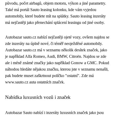
původu, počet airbagů, objem motoru, výkon a jiné parametry.
Také má portál Sauto leasing kolonku, kde vám vyjedou
automobily, které budete mít na splátky. Sauto leasing inzeráty
má nejčastěji jako přenechání splácení leasingu od jiné osoby.
Autobazar sauto.cz nabízí nejčastěji ojeté vozy, ovšem najdou se
zde inzeráty na úplně nové, či téměř neoježděné automobily.
Autobazar sauto.cz má v seznamu několik desítek značek, jako
je například Alfa Romeo, Audi, BMW, Citroën. Najdou se zde
ale i méně známé značky jako například Gonow a GMC. Pokud
náhodou hledáte nějakou značku, kterou jste v seznamu nenašli,
pak budete muset zaškrtnout políčko "ostatní". Zde má
www.sauto.cz auta ostatních značek.
Nabídka luxusních vozů i značek
Autobazar Sauto nabízí i inzeráty luxusních značek jako jsou