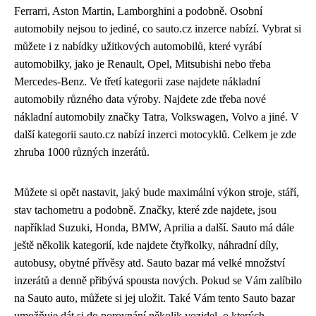
Ferrarri, Aston Martin, Lamborghini a podobně. Osobní
automobily nejsou to jediné, co sauto.cz inzerce nabízí. Vybrat si
můžete i z nabídky užitkových automobilů, které vyrábí
automobilky, jako je Renault, Opel, Mitsubishi nebo třeba
Mercedes-Benz. Ve třetí kategorii zase najdete nákladní
automobily různého data výroby. Najdete zde třeba nové
nákladní automobily značky Tatra, Volkswagen, Volvo a jiné. V
další kategorii sauto.cz nabízí inzerci motocyklů. Celkem je zde
zhruba 1000 různých inzerátů.
Můžete si opět nastavit, jaký bude maximální výkon stroje, stáří,
stav tachometru a podobně. Značky, které zde najdete, jsou
například Suzuki, Honda, BMW, Aprilia a další. Sauto má dále
ještě několik kategorií, kde najdete čtyřkolky, náhradní díly,
autobusy, obytné přívěsy atd. Sauto bazar má velké množství
inzerátů a denně přibývá spousta nových. Pokud se Vám zalíbilo
na Sauto auto, můžete si jej uložit. Také Vám tento Sauto bazar
umožňuje dát si do porovnání několik vozidel, o kterých