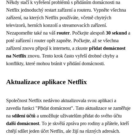
Někdy stačí k vyřešení problémů s přidáním domácnosti na
Netflix jednoduchý restart zařízení a routeru. Vypněte všechna
zařízení, na kterých Netflix používáte, včetně chytrých
televizorů, herních konzolí a streamovacích zařízení.
Nezapomeňte také na váš
router
. Počkejte alespoň
30 sekund
a
poté zařízení i router opět zapněte. Počkejte, až se všechna
zařízení znovu připojí k internetu, a zkuste
přidat domácnost
na Netflix
znovu. Tento krok často vyřeší drobné chyby a
konflikty, které mohou bránit v přidání domácnosti.
Aktualizace aplikace Netflix
Společnost Netflix nedávno aktualizovala svou aplikaci a
zavedla funkci "Přidat domácnost". Tato aktualizace se zaměřuje
na
sdílení účtů
a umožňuje uživatelům přidat do svého účtu
další domácnost
. To je skvělá zpráva pro rodiny a přátele, kteří
chtějí sdílet jeden účet Netflix, ale žijí na různých adresách.