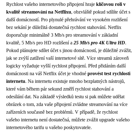
Rychlost vašeho internetového připojení hraje
klíčovou roli v
kvalitě streamování na Netflixu
, obzvláště pokud sdílíte účet s
další domácností. Pro plynulé přehrávání ve vysokém rozlišení
bez sekání je důležitá dostatečná rychlost stahování. Netflix
doporučuje minimálně 3 Mb/s pro streamování v základní
kvalitě, 5 Mb/s pro HD rozlišení a
25 Mb/s pro 4K Ultra HD
.
Pokud plánujete sdílet účet s jinou domácností, je důležité zvážit,
jak se zvýší zatížení vaší internetové sítě. Více streamů zároveň
logicky vyžaduje vyšší rychlost připojení. Před přidáním další
domácnosti na váš Netflix účet je vhodné
provést test rychlosti
internetu
. Na internetu existuje mnoho bezplatných nástrojů,
které vám během pár sekund změří rychlost stahování a
odesílání dat. Na základě výsledků testu si pak můžete udělat
obrázek o tom, zda vaše připojení zvládne streamování na více
zařízeních současně bez problémů. V případě, že rychlost
vašeho internetu není dostatečná, můžete zvážit upgrade vašeho
internetového tarifu u vašeho poskytovatele.