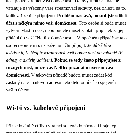
účet pouze v rámci vaší domácnosti. Datový limit se i nadále
vztahuje na všechny vaše streamovací aktivity, bez ohledu na to,
kolik zařízení je připojeno.
Problém nastává, pokud jste sdíleli
účet s někým mimo vaši domácnost.
Tato osoba si bude muset
vytvořit vlastní účet, nebo budete muset zaplatit příplatek za její
přidání do vaší "Netflix domácnosti". V opačném případě se tato
osoba nebude moci k vašemu účtu připojit.
Je důležité si
uvědomit, že Netflix rozpoznává vaši domácnost na základě IP
adresy a aktivity zařízení.
Pokud se tedy často připojujete z
různých míst, může vás Netflix požádat o ověření vaší
domácnosti.
V takovém případě budete muset zadat kód
zaslaný na e-mailovou adresu nebo telefonní číslo spojené s
vaším účtem.
Wi-Fi vs. kabelové připojení
Při sledování Netflixu v rámci sdílené domácnosti hraje typ