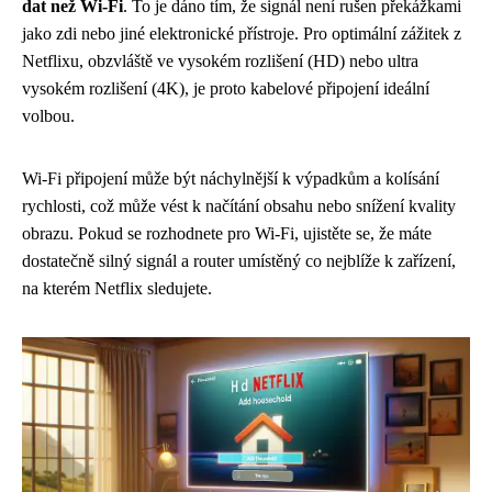
dat než Wi-Fi
. To je dáno tím, že signál není rušen překážkami
jako zdi nebo jiné elektronické přístroje. Pro optimální zážitek z
Netflixu, obzvláště ve vysokém rozlišení (HD) nebo ultra
vysokém rozlišení (4K), je proto kabelové připojení ideální
volbou.
Wi-Fi připojení může být náchylnější k výpadkům a kolísání
rychlosti, což může vést k načítání obsahu nebo snížení kvality
obrazu. Pokud se rozhodnete pro Wi-Fi, ujistěte se, že máte
dostatečně silný signál a router umístěný co nejblíže k zařízení,
na kterém Netflix sledujete.