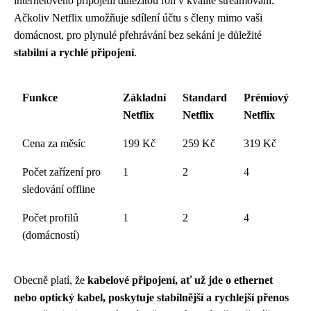
internetového připojení důležitou roli v kvalitě streamování.
Ačkoliv Netflix umožňuje sdílení účtu s členy mimo vaši
domácnost, pro plynulé přehrávání bez sekání je důležité
stabilní a rychlé připojení
.
Funkce
Základní
Standard
Prémiový
Netflix
Netflix
Netflix
Cena za měsíc
199 Kč
259 Kč
319 Kč
Počet zařízení pro
1
2
4
sledování offline
Počet profilů
1
2
4
(domácností)
Obecně platí, že
kabelové připojení, ať už jde o ethernet
nebo optický kabel, poskytuje stabilnější a rychlejší přenos