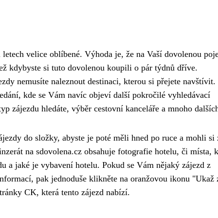
 letech velice oblíbené. Výhoda je, že na Vaší dovolenou poj
ež kdybyste si tuto dovolenou koupili o pár týdnů dříve.
dy nemusíte naleznout destinaci, kterou si přejete navštívit.
edání, kde se Vám navíc objeví další pokročilé vyhledávací
 typ zájezdu hledáte, výběr cestovní kanceláře a mnoho dalšíc
ezdy do složky, abyste je poté měli hned po ruce a mohli si 
inzerát na sdovolena.cz obsahuje fotografie hotelu, či místa, 
du a jaké je vybavení hotelu. Pokud se Vám nějaký zájezd z
 informací, pak jednoduše klikněte na oranžovou ikonu "Ukaž 
ránky CK, která tento zájezd nabízí.