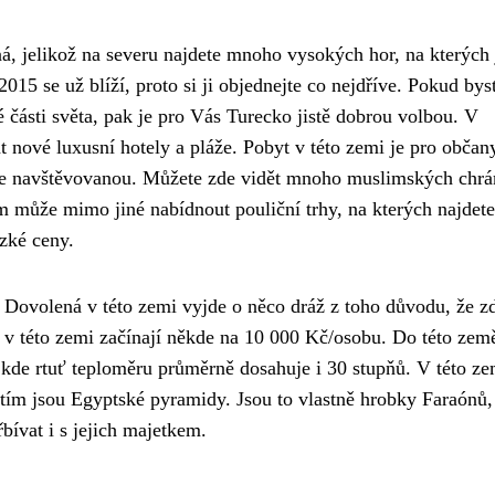
á, jelikož na severu najdete mnoho vysokých hor, na kterých 
15 se už blíží, proto si ji objednejte co nejdříve. Pokud bys
 části světa, pak je pro Vás Turecko jistě dobrou volbou. V
t nové luxusní hotely a pláže. Pobyt v této zemi je pro obča
íce navštěvovanou. Můžete zde vidět mnoho muslimských chr
může mimo jiné nabídnout pouliční trhy, na kterých najdete
zké ceny.
. Dovolená v této zemi vyjde o něco dráž z toho důvodu, že z
v této zemi začínají někde na 10 000 Kč/osobu. Do této země
 kde rtuť teploměru průměrně dosahuje i 30 stupňů. V této ze
 tím jsou Egyptské pyramidy. Jsou to vlastně hrobky Faraónů, 
bívat i s jejich majetkem.