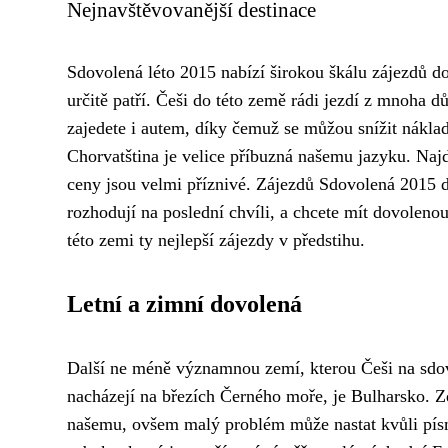
Nejnavštěvovanější destinace
Sdovolená léto 2015 nabízí širokou škálu zájezdů 
určitě patří. Češi do této země rádi jezdí z mnoha 
zajedete i autem, díky čemuž se můžou snížit náklad
Chorvatština je velice příbuzná našemu jazyku. Naj
ceny jsou velmi příznivé. Zájezdů Sdovolená 2015 d
rozhodují na poslední chvíli, a chcete mít dovolen
této zemi ty nejlepší zájezdy v předstihu.
Letní a zimní dovolená
Další ne méně významnou zemí, kterou Češi na sdovo
nacházejí na březích Černého moře, je Bulharsko. 
našemu, ovšem malý problém může nastat kvůli písmu,