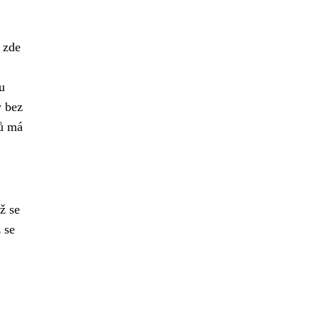
 zde
u
y bez
dů má
ž se
 se