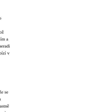
o
kož
ním a
neradi
ízí v
že se
u
astně