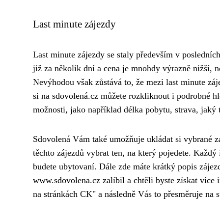
Last minute zájezdy
Last minute zájezdy se staly především v posledních
již za několik dní a cena je mnohdy výrazně nižší, n
Nevýhodou však zůstává to, že mezi last minute zájez
si na sdovolená.cz můžete rozkliknout i podrobné hl
možnosti, jako například délka pobytu, strava, jaký
Sdovolená Vám také umožňuje ukládat si vybrané záj
těchto zájezdů vybrat ten, na který pojedete. Každý 
budete ubytovaní. Dále zde máte krátký popis zájez
www.sdovolena.cz zalíbil a chtěli byste získat více
na stránkách CK" a následně Vás to přesměruje na st