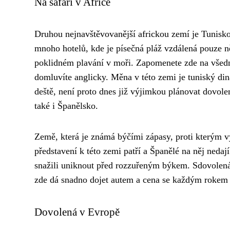
Na safari v Africe
Druhou nejnavštěvovanější africkou zemí je Tunisko
mnoho hotelů, kde je písečná pláž vzdálená pouze n
poklidném plavání v moři. Zapomenete zde na všední
domluvíte anglicky. Měna v této zemi je tuniský di
deště, není proto dnes již výjimkou plánovat dovol
také i Španělsko.
Země, která je známá býčími zápasy, proti kterým v
představení k této zemi patří a Španělé na něj nedají
snažili uniknout před rozzuřeným býkem. Sdovolená l
zde dá snadno dojet autem a cena se každým rokem 
Dovolená v Evropě