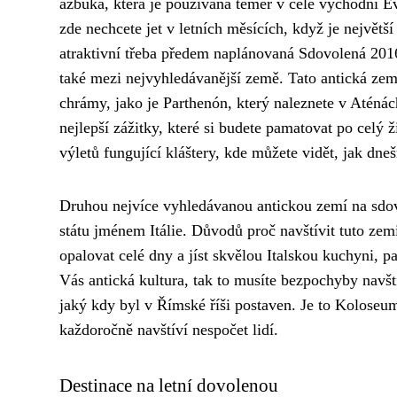
azbuka, která je používaná téměř v celé východní E
zde nechcete jet v letních měsících, když je největš
atraktivní třeba předem naplánovaná Sdovolená 201
také mezi nejvyhledávanější země. Tato antická země
chrámy, jako je Parthenón, který naleznete v Atén
nejlepší zážitky, které si budete pamatovat po celý
výletů fungující kláštery, kde můžete vidět, jak dnešn
Druhou nejvíce vyhledávanou antickou zemí na sdovol
státu jménem Itálie. Důvodů proč navštívit tuto ze
opalovat celé dny a jíst skvělou Italskou kuchyni, 
Vás antická kultura, tak to musíte bezpochyby navští
jaký kdy byl v Římské říši postaven. Je to Koloseum
každoročně navštíví nespočet lidí.
Destinace na letní dovolenou