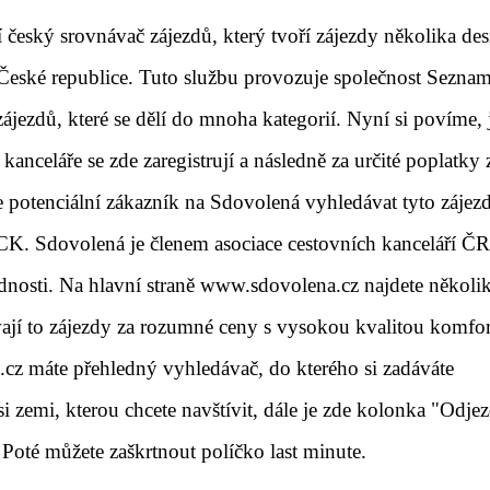
 český srovnávač zájezdů, který tvoří zájezdy několika des
v České republice. Tuto službu provozuje společnost Seznam
ájezdů, které se dělí do mnoha kategorií. Nyní si povíme, 
anceláře se zde zaregistrují a následně za určité poplatky 
 potenciální zákazník na Sdovolená vyhledávat tyto zájez
 CK. Sdovolená je členem asociace cestovních kanceláří ČR
sti. Na hlavní straně www.sdovolena.cz najdete několik
vají to zájezdy za rozumné ceny s vysokou kvalitou komfor
.cz
máte přehledný vyhledávač, do kterého si zadáváte
i zemi, kterou chcete navštívit, dále je zde kolonka "Odje
. Poté můžete zaškrtnout políčko last minute.