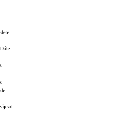
edete
 Dále
h.
z
kde
zájezd