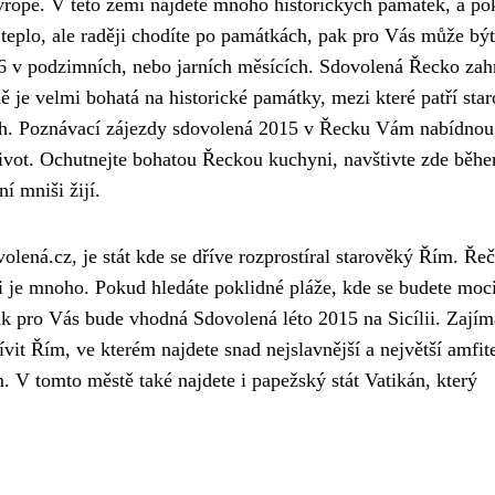
vropě. V této zemi najdete mnoho historických památek, a p
í teplo, ale raději chodíte po památkách, pak pro Vás může být
6 v podzimních, nebo jarních měsících. Sdovolená Řecko zah
 je velmi bohatá na historické památky, mezi které patří star
ách. Poznávací zájezdy sdovolená 2015 v Řecku Vám nabídnou
 život. Ochutnejte bohatou Řeckou kuchyni, navštivte zde běh
í mniši žijí.
ená.cz, je stát kde se dříve rozprostíral starověký Řím. Řeč
mi je mnoho. Pokud hledáte poklidné pláže, kde se budete moc
pak pro Vás bude vhodná Sdovolená léto 2015 na Sicílii. Zajím
vit Řím, ve kterém najdete snad nejslavnější a největší amfite
. V tomto městě také najdete i papežský stát Vatikán, který