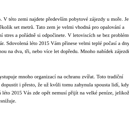
. V této zemi najdete především pobytové zájezdy u moře. Je
ěkolik set metrů. Tato zem je velmi vhodná pro opalování a
 stres a pořádně si odpočinete. V letoviscích se bez problém
nár. Sdovolená léto 2015 Vám přinese velmi teplé počasí a dn
enou na dva, tři, nebo více let dopředu. Mnoho nabídek zájez
ystupuje mnoho organizací na ochranu zvířat. Toto tradiční
 dopustit i přesto, že už kvůli tomu zahynula spousta lidí, kdy
éto 2015 Vás zde opět nemusí přijít na velké peníze, jelikož
snižuje.