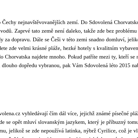
do Čechy nejnavštěvovanějších zemí. Do Sdovolená Chorvatsk
důvodů. Zaprvé tato země není daleko, takže zde bez problému
y za dopravu. Dále se Češi v této zemi snadno domluví, jeli
dete zde velmi krásné pláže, hezké hotely s kvalitním vybave
o Chorvatska najdete mnoho. Pokud patříte mezi ty, kteří se 
ou dlouho dopředu vybranou, pak Vám Sdovolená léto 2015 nab
lena.cz vyhledávají čím dál více, jejichž známé písečné plá
Zde se opět mluví slovanským jazykem, který je příbuzný tom
 jelikož se zde nepoužívá latinka, nýbrž Cyrilice, což je vl