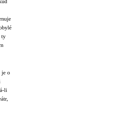
okud
rnuje
obylé
 ty
em
 je o
i
á-li
átr,