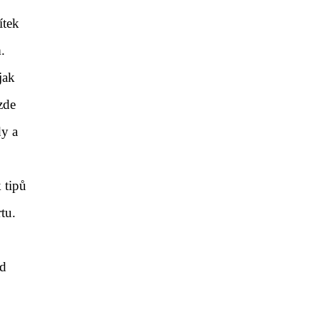
ítek
.
jak
zde
dy a
 tipů
tu.
zd