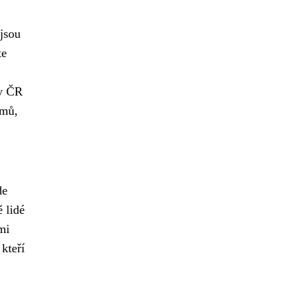
jsou
te
ny ČR
ámů,
de
 lidé
mi
kteří