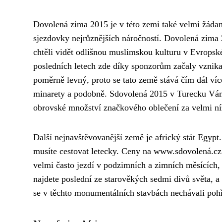
Dovolená zima 2015 je v této zemi také velmi žádan
sjezdovky nejrůznějších náročností. Dovolená zima 20
chtěli vidět odlišnou muslimskou kulturu v Evropské
posledních letech zde díky sponzorům začaly vznika
poměrně levný, proto se tato země stává čím dál v
minarety a podobně. Sdovolená 2015 v Turecku Vám 
obrovské množství značkového oblečení za velmi ní
Další nejnavštěvovanější země je africký stát Egypt
musíte cestovat letecky. Ceny na www.sdovolená.cz 
velmi často jezdí v podzimních a zimních měsících,
najdete poslední ze starověkých sedmi divů světa, a
se v těchto monumentálních stavbách nechávali pohř