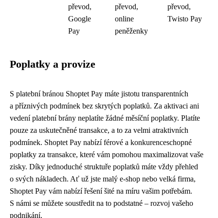
převod,
převod,
převod,
Google
online
Twisto Pay
Pay
peněženky
Poplatky a provize
S platební bránou Shoptet Pay máte jistotu transparentních
a příznivých podmínek bez skrytých poplatků. Za aktivaci ani
vedení platební brány neplatíte žádné měsíční poplatky. Platíte
pouze za uskutečněné transakce, a to za velmi atraktivních
podmínek. Shoptet Pay nabízí férové ​​a konkurenceschopné
poplatky za transakce, které vám pomohou maximalizovat vaše
zisky. Díky jednoduché struktuře poplatků máte vždy přehled
o svých nákladech. Ať už jste malý e-shop nebo velká firma,
Shoptet Pay vám nabízí řešení šité na míru vašim potřebám.
S námi se můžete soustředit na to podstatné – rozvoj vašeho
podnikání.