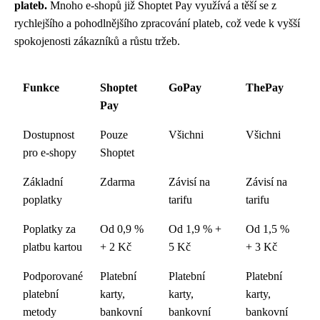
plateb.
Mnoho e-shopů již Shoptet Pay využívá a těší se z
rychlejšího a pohodlnějšího zpracování plateb, což vede k vyšší
spokojenosti zákazníků a růstu tržeb.
Funkce
Shoptet
GoPay
ThePay
Pay
Dostupnost
Pouze
Všichni
Všichni
pro e-shopy
Shoptet
Základní
Zdarma
Závisí na
Závisí na
poplatky
tarifu
tarifu
Poplatky za
Od 0,9 %
Od 1,9 % +
Od 1,5 %
platbu kartou
+ 2 Kč
5 Kč
+ 3 Kč
Podporované
Platební
Platební
Platební
platební
karty,
karty,
karty,
metody
bankovní
bankovní
bankovní