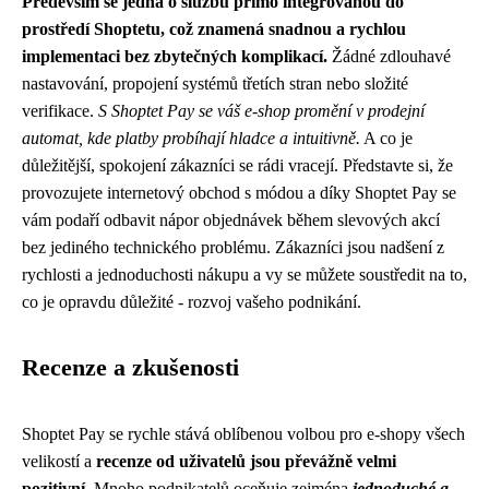
Především se jedná o službu přímo integrovanou do
prostředí Shoptetu, což znamená snadnou a rychlou
implementaci bez zbytečných komplikací.
Žádné zdlouhavé
nastavování, propojení systémů třetích stran nebo složité
verifikace.
S Shoptet Pay se váš e-shop promění v prodejní
automat, kde platby probíhají hladce a intuitivně.
A co je
důležitější, spokojení zákazníci se rádi vracejí. Představte si, že
provozujete internetový obchod s módou a díky Shoptet Pay se
vám podaří odbavit nápor objednávek během slevových akcí
bez jediného technického problému. Zákazníci jsou nadšení z
rychlosti a jednoduchosti nákupu a vy se můžete soustředit na to,
co je opravdu důležité - rozvoj vašeho podnikání.
Recenze a zkušenosti
Shoptet Pay se rychle stává oblíbenou volbou pro e-shopy všech
velikostí a
recenze od uživatelů jsou převážně velmi
pozitivní
. Mnoho podnikatelů oceňuje zejména
jednoduché a