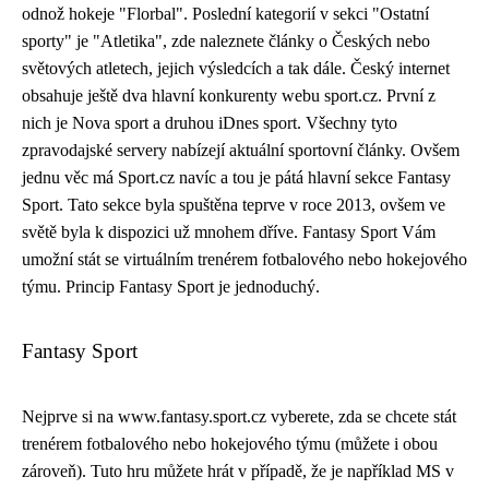
odnož hokeje "Florbal". Poslední kategorií v sekci "Ostatní
sporty" je "Atletika", zde naleznete články o Českých nebo
světových atletech, jejich výsledcích a tak dále. Český internet
obsahuje ještě dva hlavní konkurenty webu sport.cz. První z
nich je Nova sport a druhou iDnes sport. Všechny tyto
zpravodajské servery nabízejí aktuální sportovní články. Ovšem
jednu věc má Sport.cz navíc a tou je pátá hlavní sekce Fantasy
Sport. Tato sekce byla spuštěna teprve v roce 2013, ovšem ve
světě byla k dispozici už mnohem dříve. Fantasy Sport Vám
umožní stát se virtuálním trenérem fotbalového nebo hokejového
týmu. Princip Fantasy Sport je jednoduchý.
Fantasy Sport
Nejprve si na www.fantasy.sport.cz vyberete, zda se chcete stát
trenérem fotbalového nebo hokejového týmu (můžete i obou
zároveň). Tuto hru můžete hrát v případě, že je například MS v