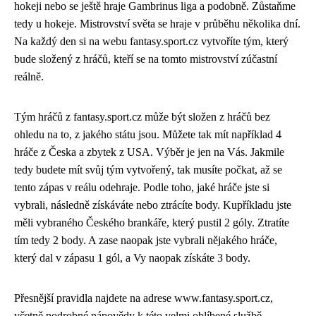
hokeji nebo se ještě hraje Gambrinus liga a podobně. Zůstaňme
tedy u hokeje. Mistrovství světa se hraje v průběhu několika dní.
Na každý den si na webu fantasy.sport.cz vytvoříte tým, který
bude složený z hráčů, kteří se na tomto mistrovství zúčastní
reálně.
Tým hráčů z fantasy.sport.cz může být složen z hráčů bez
ohledu na to, z jakého státu jsou. Můžete tak mít například 4
hráče z Česka a zbytek z USA. Výběr je jen na Vás. Jakmile
tedy budete mít svůj tým vytvořený, tak musíte počkat, až se
tento zápas v reálu odehraje. Podle toho, jaké hráče jste si
vybrali, následně získáváte nebo ztrácíte body. Kupříkladu jste
měli vybraného Českého brankáře, který pustil 2 góly. Ztratíte
tím tedy 2 body. A zase naopak jste vybrali nějakého hráče,
který dal v zápasu 1 gól, a Vy naopak získáte 3 body.
Přesnější pravidla najdete na adrese www.fantasy.sport.cz,
včetně podrobné nápovědy k této velmi oblíbené službě.