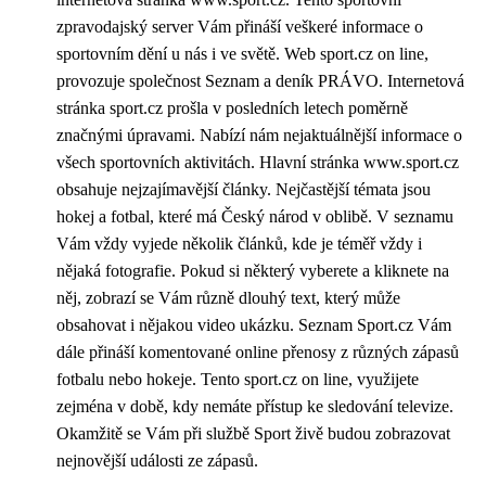
zpravodajský server Vám přináší veškeré informace o
sportovním dění u nás i ve světě. Web sport.cz on line,
provozuje společnost Seznam a deník PRÁVO. Internetová
stránka sport.cz prošla v posledních letech poměrně
značnými úpravami. Nabízí nám nejaktuálnější informace o
všech sportovních aktivitách. Hlavní stránka www.sport.cz
obsahuje nejzajímavější články. Nejčastější témata jsou
hokej a fotbal, které má Český národ v oblibě. V seznamu
Vám vždy vyjede několik článků, kde je téměř vždy i
nějaká fotografie. Pokud si některý vyberete a kliknete na
něj, zobrazí se Vám různě dlouhý text, který může
obsahovat i nějakou video ukázku. Seznam
Sport.cz
Vám
dále přináší komentované online přenosy z různých zápasů
fotbalu nebo hokeje. Tento sport.cz on line, využijete
zejména v době, kdy nemáte přístup ke sledování televize.
Okamžitě se Vám při službě Sport živě budou zobrazovat
nejnovější události ze zápasů.