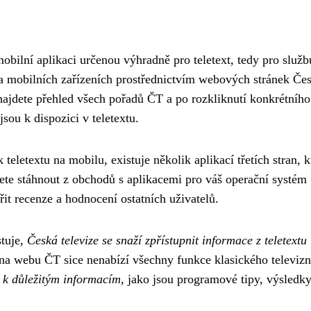
obilní aplikaci určenou výhradně pro teletext, tedy pro služ
 na mobilních zařízeních prostřednictvím webových stránek Če
ajdete přehled všech pořadů ČT a po rozkliknutí konkrétního
sou k dispozici v teletextu.
 teletextu na mobilu, existuje několik aplikací třetích stran, k
žete stáhnout z obchodů s aplikacemi pro váš operační systém
it recenze a hodnocení ostatních uživatelů.
stuje,
Česká televize se snaží zpřístupnit informace z teletextu 
u na webu ČT sice nenabízí všechny funkce klasického televiz
p k důležitým informacím
, jako jsou programové tipy, výsledk