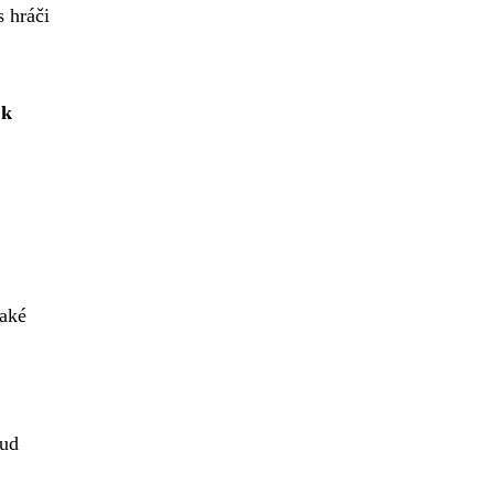
s hráči
 k
jaké
kud