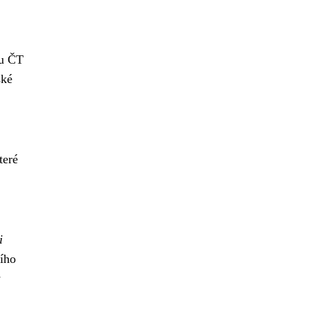
bu ČT
ské
teré
i
ního
y