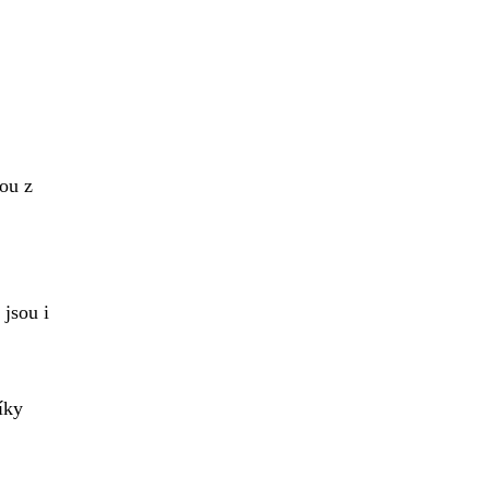
nou z
 jsou i
íky