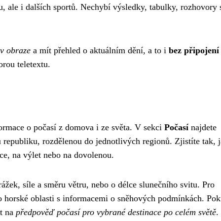
u, ale i dalších sportů. Nechybí výsledky, tabulky, rozhovory 
v obraze
a mít přehled o aktuálním dění, a to i
bez připojení
rou teletextu.
nformace o počasí z domova i ze světa. V sekci
Počasí
najdete
republiku, rozdělenou do jednotlivých regionů. Zjistíte tak, 
áce, na výlet nebo na dovolenou.
ážek, síle a směru větru, nebo o délce slunečního svitu. Pro
ro horské oblasti s informacemi o sněhových podmínkách. Po
at na
předpověď počasí pro vybrané destinace po celém světě
.