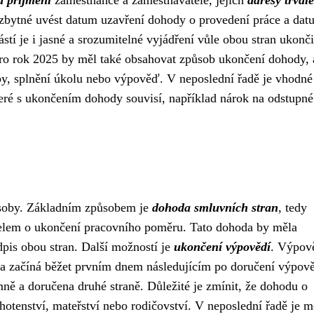
zbytné uvést datum uzavření dohody o provedení práce a dat
tí je i jasné a srozumitelné vyjádření vůle obou stran ukonči
ro rok 2025 by měl také obsahovat způsob ukončení dohody, 
by, splnění úkolu nebo výpověď. V neposlední řadě je vhodné
které s ukončením dohody souvisí, například nárok na odstupn
ůsoby. Základním způsobem je
dohoda smluvních stran
, tedy
lem o ukončení pracovního poměru. Tato dohoda by měla
is obou stran. Další možností je
ukončení výpovědí
. Výpov
 a začíná běžet prvním dnem následujícím po doručení výpov
ě a doručena druhé straně. Důležité je zmínit, že dohodu o
hotenství, mateřství nebo rodičovství. V neposlední řadě je 