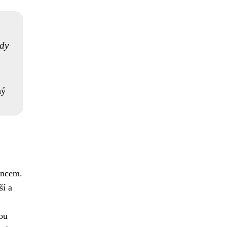
ždy
ný
ancem.
ší a
ou