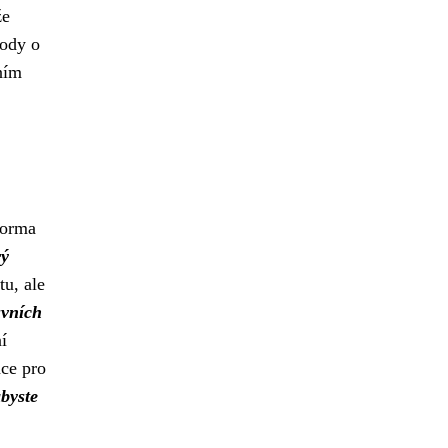
že
hody o
ním
forma
rý
u, ale
uvních
í
ce pro
byste