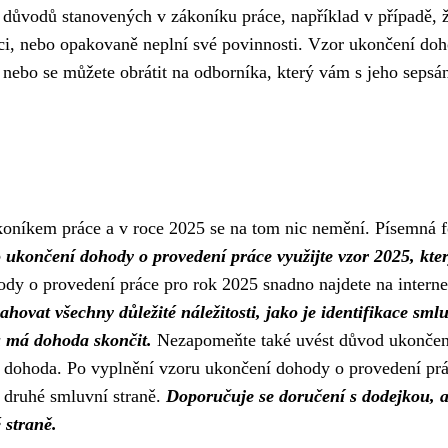
z důvodů stanovených v zákoníku práce, například v případě, 
i, nebo opakovaně neplní své povinnosti. Vzor ukončení do
 nebo se můžete obrátit na odborníka, který vám s jeho sepsá
koníkem práce a v roce 2025 se na tom nic nemění. Písemná 
 ukončení dohody o provedení práce využijte vzor 2025, kte
y o provedení práce pro rok 2025 snadno najdete na internet
hovat všechny důležité náležitosti, jako je identifikace sml
u má dohoda skončit.
Nezapomeňte také uvést důvod ukončen
 dohoda. Po vyplnění vzoru ukončení dohody o provedení prá
 druhé smluvní straně.
Doporučuje se doručení s dodejkou, a
 straně.