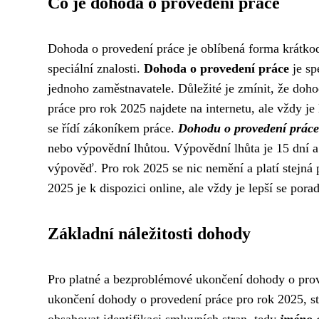
Co je dohoda o provedení práce
Dohoda o provedení práce je oblíbená forma krátko
speciální znalosti.
Dohoda o provedení práce
je sp
jednoho zaměstnavatele. Důležité je zmínit, že do
práce pro rok 2025 najdete na internetu, ale vždy j
se řídí zákoníkem práce.
Dohodu o provedení práce
nebo výpovědní lhůtou. Výpovědní lhůta je 15 dní a
výpověď. Pro rok 2025 se nic nemění a platí stejná
2025 je k dispozici online, ale vždy je lepší se pora
Základní náležitosti dohody
Pro platné a bezproblémové ukončení dohody o proved
ukončení dohody o provedení práce pro rok 2025, s
obsahovat identifikaci smluvních stran, tedy
jméno 