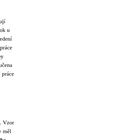
ují
rok u
edení
 práce
by
ručena
 práce
í. Vzor
y měl
ého