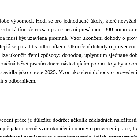
dobé výpomoci. Hodí se pro jednoduché úkoly, které nevyžad
ecifická tím, že rozsah práce nesmí přesáhnout 300 hodin za 
hoda musí být uzavřena písemně. Vzor ukončení dohody o prov
e lepší se poradit s odborníkem. Ukončení dohody o provedení
lze ukončit třemi způsoby: dohodou, uplynutím sjednané do
 začíná běžet prvním dnem následujícím po dni, kdy byla do
 pravidla jako v roce 2025. Vzor ukončení dohody o provedení
dit s odborníkem.
ení práce je důležité dodržet několik základních náležitost
tejně jako obecně vzor ukončení dohody o provedení práce, b
a příjmení
zaměstnance a zaměstnavatele, jejich
adresy trval