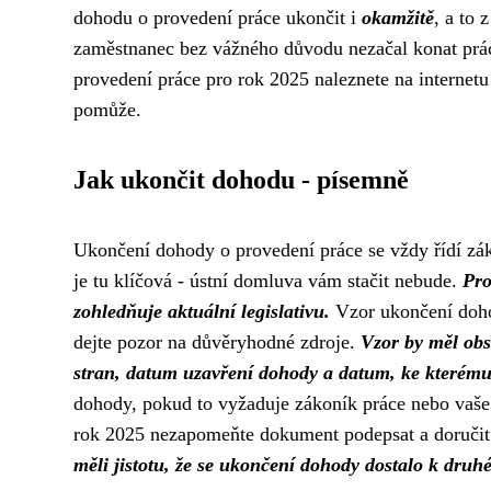
dohodu o provedení práce ukončit i
okamžitě
, a to 
zaměstnanec bez vážného důvodu nezačal konat prác
provedení práce pro rok 2025 naleznete na internetu
pomůže.
Jak ukončit dohodu - písemně
Ukončení dohody o provedení práce se vždy řídí zá
je tu klíčová - ústní domluva vám stačit nebude.
Pro
zohledňuje aktuální legislativu.
Vzor ukončení dohod
dejte pozor na důvěryhodné zdroje.
Vzor by měl obsa
stran, datum uzavření dohody a datum, ke kterém
dohody, pokud to vyžaduje zákoník práce nebo vaše
rok 2025 nezapomeňte dokument podepsat a doručit
měli jistotu, že se ukončení dohody dostalo k druhé