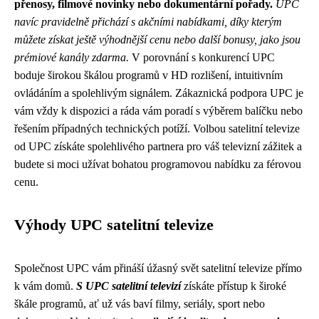
přenosy, filmové novinky nebo dokumentární pořady.
UPC
navíc pravidelně přichází s akčními nabídkami, díky kterým
můžete získat ještě výhodnější cenu nebo další bonusy, jako jsou
prémiové kanály zdarma.
V porovnání s konkurencí UPC
boduje širokou škálou programů v HD rozlišení, intuitivním
ovládáním a spolehlivým signálem. Zákaznická podpora UPC je
vám vždy k dispozici a ráda vám poradí s výběrem balíčku nebo
řešením případných technických potíží. Volbou satelitní televize
od UPC získáte spolehlivého partnera pro váš televizní zážitek a
budete si moci užívat bohatou programovou nabídku za férovou
cenu.
Výhody UPC satelitní televize
Společnost UPC vám přináší úžasný svět satelitní televize přímo
k vám domů.
S UPC satelitní televizí
získáte přístup k široké
škále programů, ať už vás baví filmy, seriály, sport nebo