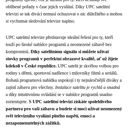
oblíbené pořady v čase jejich vysílání. Díky UPC satelitní
televizi se tak diváci nemusí ochuzovat o nic důležitého a mohou
si vychutnat sledování televize naplno.
UPC satelitní televize představuje ideální řešení pro ty, kteří
touží po široké nabídce programů a neomezené zábavě bez
kompromisů.
Díky satelitnímu signálu si můžete užívat
stovky programů v perfektní obrazové kvalitě, ať už žijete
kdekoli v České republice.
UPC satelit je skvělou volbou pro
rodiny s dětmi, sportovní nadšence i milovníky filmů a seriálů.
Bohatá programová nabídka uspokojí i ty nejnáročnější diváky a
zajistí zábavu pro všechny.
Instalace satelitu je rychlá a snadná
a díky intuitivnímu ovládání se v nabídce programů snadno
zorientujete.
S UPC satelitní televizí získáte spolehlivého
partnera pro vaši zábavu a budete si moci užívat neomezený
svět televizního vysílání plného napětí, emocí a
nezapomenutelných zážitků.