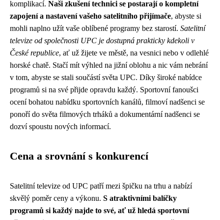
komplikací.
Naši zkušení technici se postarají o kompletní
zapojení a nastavení vašeho satelitního přijímače
, abyste si
mohli naplno užít vaše oblíbené programy bez starostí.
Satelitní
televize od společnosti UPC je dostupná prakticky kdekoli v
České republice
, ať už žijete ve městě, na vesnici nebo v odlehlé
horské chatě. Stačí mít výhled na jižní oblohu a nic vám nebrání
v tom, abyste se stali součástí světa UPC. Díky široké nabídce
programů si na své přijde opravdu každý. Sportovní fanoušci
ocení bohatou nabídku sportovních kanálů, filmoví nadšenci se
ponoří do světa filmových trháků a dokumentární nadšenci se
dozví spoustu nových informací.
Cena a srovnání s konkurencí
Satelitní televize od UPC patří mezi špičku na trhu a nabízí
skvělý poměr ceny a výkonu.
S atraktivními balíčky
programů si každý najde to své, ať už hledá sportovní