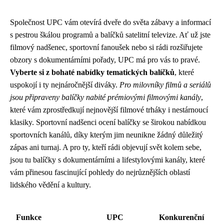
Společnost UPC vám otevírá dveře do světa zábavy a informací
s pestrou škálou programů a balíčků satelitní televize. Ať už jste
filmový nadšenec, sportovní fanoušek nebo si rádi rozšiřujete
obzory s dokumentárními pořady, UPC má pro vás to pravé.
Vyberte si z bohaté nabídky tematických balíčků
, které
uspokojí i ty nejnáročnější diváky.
Pro milovníky filmů a seriálů
jsou připraveny balíčky nabité prémiovými filmovými kanály
,
které vám zprostředkují nejnovější filmové trháky i nestárnoucí
klasiky. Sportovní nadšenci ocení balíčky se širokou nabídkou
sportovních kanálů, díky kterým jim neunikne žádný důležitý
zápas ani turnaj. A pro ty, kteří rádi objevují svět kolem sebe,
jsou tu balíčky s dokumentárními a lifestylovými kanály, které
vám přinesou fascinující pohledy do nejrůznějších oblastí
lidského vědění a kultury.
Funkce
UPC
Konkurenční