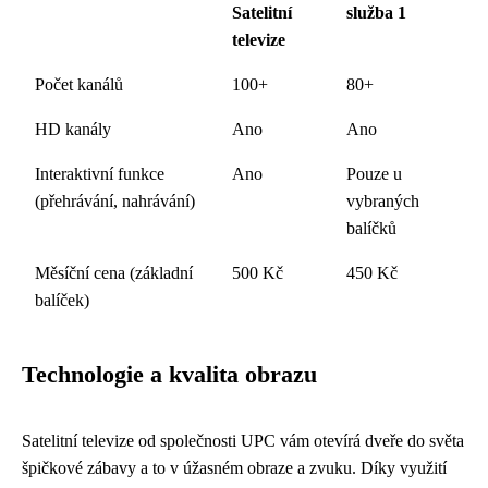
Satelitní
služba 1
televize
Počet kanálů
100+
80+
HD kanály
Ano
Ano
Interaktivní funkce
Ano
Pouze u
(přehrávání, nahrávání)
vybraných
balíčků
Měsíční cena (základní
500 Kč
450 Kč
balíček)
Technologie a kvalita obrazu
Satelitní televize od společnosti UPC vám otevírá dveře do světa
špičkové zábavy a to v úžasném obraze a zvuku. Díky využití