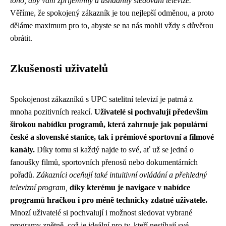
toho, aby vám zpříjemnily a usnadnily sledování televize.
Věříme, že spokojený zákazník je tou nejlepší odměnou, a proto
děláme maximum pro to, abyste se na nás mohli vždy s důvěrou
obrátit.
Zkušenosti uživatelů
Spokojenost zákazníků s UPC satelitní televizí je patrná z
mnoha pozitivních reakcí.
Uživatelé si pochvalují především
širokou nabídku programů, která zahrnuje jak populární
české a slovenské stanice, tak i prémiové sportovní a filmové
kanály.
Díky tomu si každý najde to své, ať už se jedná o
fanoušky filmů, sportovních přenosů nebo dokumentárních
pořadů.
Zákazníci oceňují také intuitivní ovládání a přehledný
televizní program,
díky kterému je navigace v nabídce
programů hračkou i pro méně technicky zdatné uživatele.
Mnozí uživatelé si pochvalují i možnost sledovat vybrané
programy zpětně, což je ideální pro ty, kteří nestíhají své