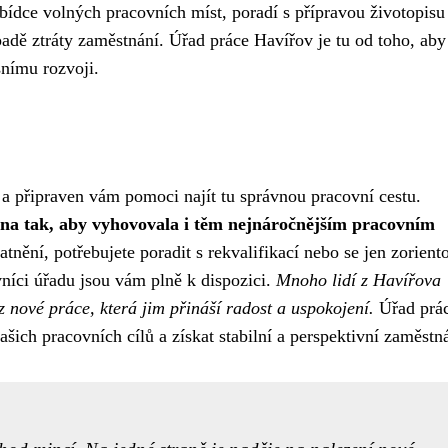
ídce volných pracovních míst, poradí s přípravou životopisu
adě ztráty zaměstnání. Úřad práce Havířov je tu od toho, ab
snímu rozvoji.
 a připraven vám pomoci najít tu správnou pracovní cestu.
ena tak, aby vyhovovala i těm nejnáročnějším pracovním
nění, potřebujete poradit s rekvalifikací nebo se jen zorient
vníci úřadu jsou vám plně k dispozici.
Mnoho lidí z Havířova
 z nové práce, která jim přináší radost a uspokojení.
Úřad prá
ich pracovních cílů a získat stabilní a perspektivní zaměstná