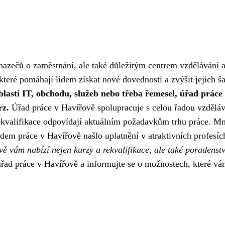
azečů o zaměstnání, ale také důležitým centrem vzdělávání 
 které pomáhají lidem získat nové dovednosti a zvýšit jejich š
blasti IT, obchodu, služeb nebo třeba řemesel, úřad práce
rz.
Úřad práce v Havířově spolupracuje s celou řadou vzdělá
 a rekvalifikace odpovídají aktuálním požadavkům trhu práce. M
dem práce v Havířově našlo uplatnění v atraktivních profesíc
ě vám nabízí nejen kurzy a rekvalifikace, ale také poradenstv
úřad práce v Havířově a informujte se o možnostech, které v