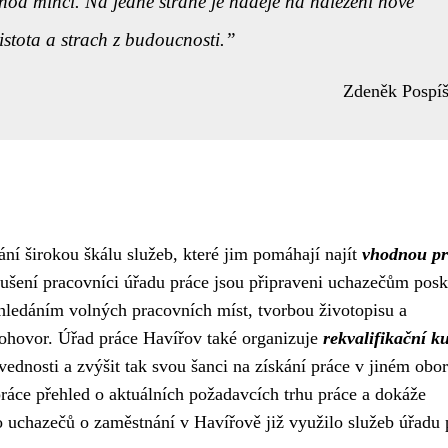
hod mincí. Na jedné straně je naděje na nalezení nové
jistota a strach z budoucnosti.
Zdeněk Pospíš
í širokou škálu služeb, které jim pomáhají najít
vhodnou pr
kušení pracovníci úřadu práce jsou připraveni uchazečům pos
 hledáním volných pracovních míst, tvorbou životopisu a
pohovor. Úřad práce Havířov také organizuje
rekvalifikační k
ednosti a zvýšit tak svou šanci na získání práce v jiném obor
ráce přehled o aktuálních požadavcích trhu práce a dokáže
 uchazečů o zaměstnání v Havířově již využilo služeb úřadu 