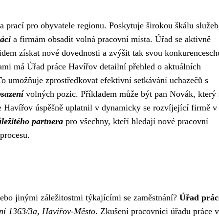
a prací pro obyvatele regionu. Poskytuje širokou škálu služeb
áci
a firmám obsadit volná pracovní místa. Úřad se aktivně
lidem získat nové dovednosti a zvýšit tak svou konkurencesch
mami má Úřad práce Havířov detailní přehled o aktuálních
o umožňuje zprostředkovat efektivní setkávání uchazečů s
sazení
volných pozic. Příkladem může být pan Novák, který 
Havířov úspěšně uplatnil v dynamicky se rozvíjející firmě v
ležitého partnera
pro všechny, kteří hledají nové pracovní
 procesu.
 nebo jinými záležitostmi týkajícími se zaměstnání?
Úřad prác
ní 1363/3a, Havířov-Město
. Zkušení pracovníci úřadu práce v