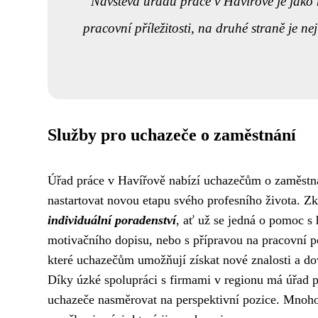
Návštěva úřadu práce v Havířově je jako 
pracovní příležitosti, na druhé straně je ne
Služby pro uchazeče o zaměstnání
Úřad práce v Havířově nabízí uchazečům o zaměstnán
nastartovat novou etapu svého profesního života. Z
individuální poradenství
, ať už se jedná o pomoc s
motivačního dopisu, nebo s přípravou na pracovní 
které uchazečům umožňují získat nové znalosti a dov
Díky úzké spolupráci s firmami v regionu má úřad p
uchazeče nasměrovat na perspektivní pozice. Mnoho