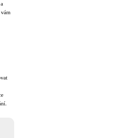
 a
y vám
ovat
ce
ní.