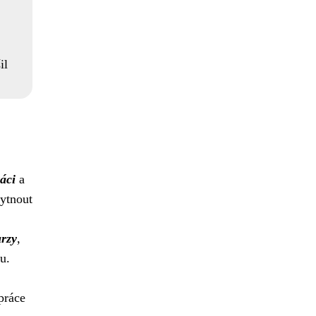
il
áci
a
kytnout
urzy
,
u.
práce