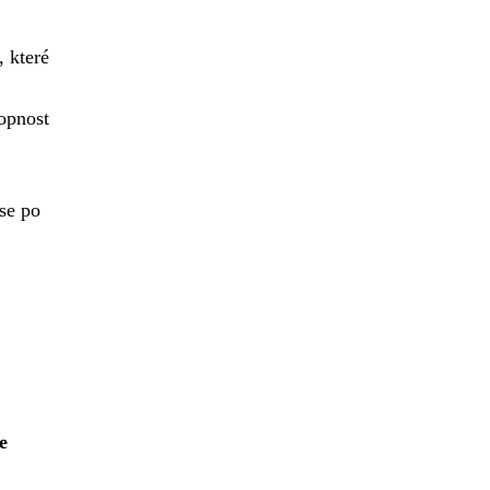
, které
opnost
se po
e