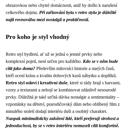
obrazovkou nebo chytré domácnosti, aniž by došlo k narušení
celkového dojmu.
Při zařizování bytu v retro stylu je důležité
najít rovnováhu mezi nostalgií a praktičností.
Pro koho je styl vhodný
Retro styl bydlení, ať už se jedná o jemné prvky nebo
komplexní pojetí, není určen pro každého.
Kdo se v něm bude
cítit jako doma?
Především milovníci historie a starých časů,
kteří ocení krásu a kvalitu dobových kusů nábytku a doplňků.
Retro styl osloví i kreativní duše
, které si rády hrají s barvami,
vzory a texturami a nebojí se kombinovat zdánlivě nesourodé
prvky. Důležitá je také určitá dávka nostalgie a sentimentality –
vzpomínky na dětství, prarodičovský dům nebo oblíbený film z
minulého století dodají interiéru duši a osobitý charakter.
Naopak minimalisticky založení lidé, kteří preferují strohost a
jednoduchost, by se v retro interiéru nemuseli cítit komfortně.