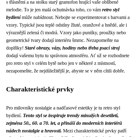
s třásněmi a na stolku starý gramofon hrající vaše oblíbené
melodie. To je jen malá ochutnávka toho, co vám
retro styl
bydlení
může nabídnout. Nebojte se experimentovat s barvami a
vzory. Typické jsou teplé odstíny žluté, oranžové a hnědé, ale i
výraznější zelená či modrá. Vzory jako puntíky, proužky nebo
geometrické tvary dodají interiéru šmrnc. Nezapomeňte na
doplňky!
Staré obrazy, vázy, hodiny nebo třeba psací stroj
dodají vašemu bytu tu správnou atmosféru. Ať už se rozhodnete
pro retro styl v celém bytě nebo jen v některé z místností,
nezapomeňte, že nejdůležitější je, abyste se v něm cítili dobře.
Charakteristické prvky
Pro milovníky nostalgie a nadčasové estetiky je tu retro styl
bydlení.
Tento styl se inspiruje trendy minulých desetiletí,
zejména 50., 60. a 70. let, a přináší do moderních interiérů
nádech nostalgie a hravosti.
Mezi charakteristické prvky patří