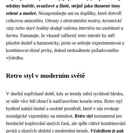
odstíny hnědé, oranžové a žluté, stejně jako tlumené tóny
zelené a modré.
Nezapomínejte ani na doplňky, které dotvoří
celkovou atmosféru.
Obrazy s abstraktními motivy, keramické
vázy nebo staré hodiny dodají vašemu interiéru na osobitosti a
šarmu.
Pamatujte, že vkusně zařízený retro interiér by měl
působit útulně a harmonicky, proto se nebojte experimentovat a
kombinovat různé prvky, dokud nedosáhnete požadovaného
výsledku.
Retro styl v moderním světě
V dnešní uspěchané době, kdy se trendy mění rychlostí blesku,
se stále více lidí obrací k nadčasovému kouzlu retra. Retro styl
bydlení nabízí útulné a osobité prostředí, které v nás evokuje
nostalgické vzpomínky na minulost.
Retro styl
neznamená jen
bezduché kopírování starých časů, ale spíše citlivé kombinování
prvků z různých období s moderními trendy.
Výsledkem je pak