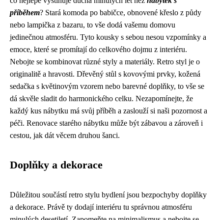
co nejlépe vystihuje ducha minulých let než
nábytek s
příběhem
? Stará komoda po babičce, obnovené křeslo z půdy
nebo lampička z bazaru, to vše dodá vašemu domovu
jedinečnou atmosféru. Tyto kousky s sebou nesou vzpomínky a
emoce, které se promítají do celkového dojmu z interiéru.
Nebojte se kombinovat různé styly a materiály. Retro styl je o
originalitě a hravosti. Dřevěný stůl s kovovými prvky, kožená
sedačka s květinovým vzorem nebo barevné doplňky, to vše se
dá skvěle sladit do harmonického celku. Nezapomínejte, že
každý kus nábytku má svůj příběh a zaslouží si naši pozornost a
péči. Renovace starého nábytku může být zábavou a zároveň i
cestou, jak dát věcem druhou šanci.
Doplňky a dekorace
Důležitou součástí retro stylu bydlení jsou bezpochyby doplňky
a dekorace. Právě ty dodají interiéru tu správnou atmosféru
minulých desetiletí. Zapomeňte na minimalismus a nebojte se