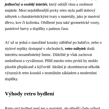
jedinečný a osobitý interiér,
který odráží vkus a osobnost
majitele. Mezi nejoblíbenější prvky retro stylu patří dobový
nábytek s charakteristickými tvary a materiály, jako je masivní
dřevo, kov či koženka. Oblíbené jsou také geometrické vzory,
pastelové barvy a doplňky s patinou času.
Ať už se jedná o starožitné kousky zděděné po babičce, nebo o
stylové repliky dostupné v obchodech,
retro nábytek
dodá
interiéru nezaměnitelný šmrnc. Důležité je však zachovat
umírněnost a vyváženost. Příliš mnoho retro prvků by mohlo
působit přeplácaně a kýčovitě. Ideální je zkombinovat několik
výrazných retro kousků s neutrálním základem a moderními
doplňky.
Výhody retro bydlení
Retro styl bydlení není jen o nostalgii, ale přináší i řadu výhod.