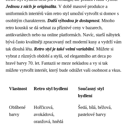
Jednou z nich je originalita
. V době masové produkce a
uniformních interiérů vám retro styl umožní vytvořit si domov s
osobitým charakterem.
Další výhodou je dostupnost
. Mnoho
retro kousků se dá sehnat za příznivé ceny v bazarech,
antikvariátech nebo na online platformách. Navíc, starší nábytek
bývá často kvalitněji zpracovaný než moderní kusy a vydrží vám
tak dlouhá léta.
Retro styl je také velmi variabilní
. Můžete si
vybrat z různých období a stylů, od elegantního art deca po
hravé barvy 70. let. Fantazii se meze nekladou a vy si tak
můžete vytvořit interiér, který bude odrážet vaši osobnost a vkus.
Vlastnost
Retro styl bydlení
Současný styl
bydlení
Oblíbené
Hořčicová,
Šedá, bílá, béžová,
barvy
avokádová,
pastelové barvy
oranžová, hnědá