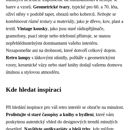
barev a vzorů.
Geometrické tvary
, typické pro 60. a 70. léta,
oživí stěny v podobě tapet, obrazů nebo koberců.
Nebojte se
kombinovat různé textury a materiály
, jako je dřevo, kov, plast a
textil.
Vintage kousky
, jako jsou staré rádiopřijímače,
gramofony, psací stroje nebo telefonní přístroje, se stanou
nepřehlédnutelnými dominantami vašeho interiéru.
Nezapomeňte ani na drobnosti, které dotvoří celkový dojem.
Retro lampy
s látkovými stínidly, polštáře s geometrickými
vzory, keramické vázy nebo staré knihy dodají vašemu domovu
útulnou a stylovou atmosféru.
Kde hledat inspiraci
Při hledání inspirace pro váš retro interiér se obraťte na minulost.
Prolistujte si staré časopisy a knihy o bydlení
, které vám
poskytnou autentický vhled do designových trendů minulých
desetiletí.
Navštivte antikvariáty a bleší trhy
, kde můžete