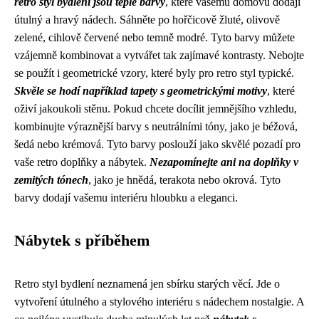
retro styl bydlení jsou teplé barvy
, které vašemu domovu dodají
útulný a hravý nádech. Sáhněte po hořčicově žluté, olivově
zelené, cihlově červené nebo temně modré. Tyto barvy můžete
vzájemně kombinovat a vytvářet tak zajímavé kontrasty. Nebojte
se použít i geometrické vzory, které byly pro retro styl typické.
Skvěle se hodí například tapety s geometrickými motivy
, které
oživí jakoukoli stěnu. Pokud chcete docílit jemnějšího vzhledu,
kombinujte výraznější barvy s neutrálními tóny, jako je béžová,
šedá nebo krémová. Tyto barvy poslouží jako skvělé pozadí pro
vaše retro doplňky a nábytek.
Nezapomínejte ani na doplňky v
zemitých tónech
, jako je hnědá, terakota nebo okrová. Tyto
barvy dodají vašemu interiéru hloubku a eleganci.
Nábytek s příběhem
Retro styl bydlení neznamená jen sbírku starých věcí. Jde o
vytvoření útulného a stylového interiéru s nádechem nostalgie. A