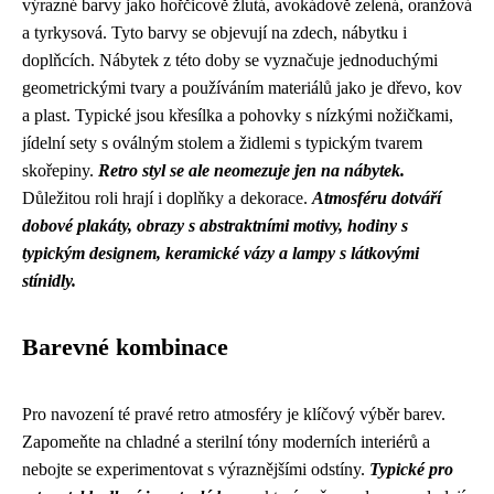
výrazné barvy jako hořčicově žlutá, avokádově zelená, oranžová
a tyrkysová. Tyto barvy se objevují na zdech, nábytku i
doplňcích. Nábytek z této doby se vyznačuje jednoduchými
geometrickými tvary a používáním materiálů jako je dřevo, kov
a plast. Typické jsou křesílka a pohovky s nízkými nožičkami,
jídelní sety s oválným stolem a židlemi s typickým tvarem
skořepiny.
Retro styl se ale neomezuje jen na nábytek.
Důležitou roli hrají i doplňky a dekorace.
Atmosféru dotváří
dobové plakáty, obrazy s abstraktními motivy, hodiny s
typickým designem, keramické vázy a lampy s látkovými
stínidly.
Barevné kombinace
Pro navození té pravé retro atmosféry je klíčový výběr barev.
Zapomeňte na chladné a sterilní tóny moderních interiérů a
nebojte se experimentovat s výraznějšími odstíny.
Typické pro