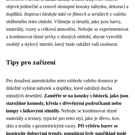
objevit jedinečné a cenově dostupné kousky nábytku, dekorací a
doplňků.
Inspiraci hledejte také ve filmech a seriálech
z vašeho
oblíbeného retro období. Všímejte si detailů, jako jsou barvy,
materiály, vzory a celková atmosféra. Nebojte se experimentovat
a kombinovat různé prvky z různých období, abyste vytvořili
osobitý a stylový interiér, který bude odrážet vaši osobnost.
Tipy pro zařízení
Pro dosažení autentického retro vzhledu vašeho domova je
důležité vybírat nábytek a doplňky, které odrážejí ducha
minulých desetiletí.
Zaměřte se na kousky s historií, jako jsou
starožitné komody, křesla s dřevěnými područkami nebo
lampy s látkovými stínidly.
Nebojte se kombinovat různé
materiály a textury, typické pro retro styl, jako je dřevo, kov,
sklo a textilie s geometrickými vzory.
Při výběru barev se
inspirujte dobovými trendy, populární byly například teplé