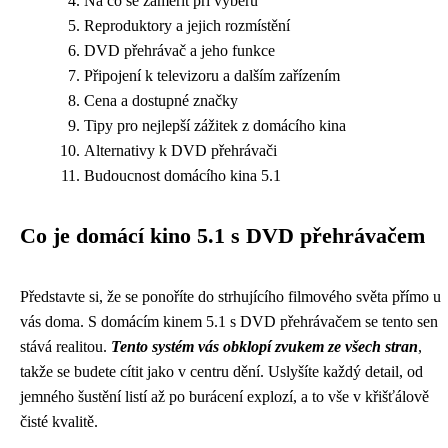
Na co se zaměřit při výběru
Reproduktory a jejich rozmístění
DVD přehrávač a jeho funkce
Připojení k televizoru a dalším zařízením
Cena a dostupné značky
Tipy pro nejlepší zážitek z domácího kina
Alternativy k DVD přehrávači
Budoucnost domácího kina 5.1
Co je domácí kino 5.1 s DVD přehrávačem
Představte si, že se ponoříte do strhujícího filmového světa přímo u
vás doma. S domácím kinem 5.1 s DVD přehrávačem se tento sen
stává realitou.
Tento systém vás obklopí zvukem ze všech stran
,
takže se budete cítit jako v centru dění. Uslyšíte každý detail, od
jemného šustění listí až po burácení explozí, a to vše v křišťálově
čisté kvalitě.