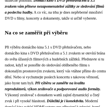
skutečně přítomni.
Domácí kino s DVD přehrávačem a 5.1
zvukem vám přinese nezapomenutelné zážitky ze sledování filmů
a poslechu hudby.
A co víc, na trhu je dnes nepřeberné množství
DVD s filmy, koncerty a dokumenty, takže si určitě vyberete.
Na co se zaměřit při výběru
Při výběru domácího kina 5.1 s DVD přehrávačem, nebo
domácího kina s DVD přehrávačem a 5.1 zvukem se otevírá brána
do světa úžasných filmových a hudebních zážitků. Představte si tu
radost, když se ponoříte do sledování oblíbeného filmu s
dokonalým prostorovým zvukem, který vás vtáhne přímo do centra
dění. Nebo si vychutnejte poslech koncertu s takovou věrností,
jako byste tam byli.
Při výběru se zaměřte na kvalitu
reproduktorů, výkon zesilovače a podporované audio formáty.
Výkonný zesilovač s dostatkem wattů zajistí dynamický a čistý
zvuk i při vysoké hlasitosti.
Důležitá je i konektivita.
Moderní
domácí kina nabízí HDMI vstupy pro připojení k televizi, herní