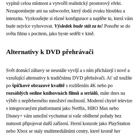
vyplnil celou místnost a vytvořil realistický prostorový efekt.
Nezapomínejte ani na subwoofer, který dodá zvuku hloubku a
intenzitu. Vyzkoušejte si různé konfigurace a najděte tu, která vám
bude nejvíce vyhovovat.
Výsledek bude stát za to!
Ponořte se do
světa filmu s pocitem, jako byste seděli v kině.
Alternativy k DVD přehrávači
Svět domácí zábavy se neustále vyvíjí a s ním přicházejí i nové a
vzrušující alternativy k tradičnímu DVD přehrávači. Ať už toužíte
po
špičkové obrazové kvalitě
s rozlišením 4K nebo po
rozsáhlých online knihovnách filmů a seriálů
, máte dnes na
výběr z nepřeberného množství možností. Moderní chytré televize
s integrovanými platformami jako Netflix, HBO Max nebo
Disney+ vám umožní vychutnat si vaše oblíbené pořady bez
nutnosti připojovat další zařízení. Herní konzole jako PlayStation
nebo Xbox se staly multimediálními centry, které kromě her