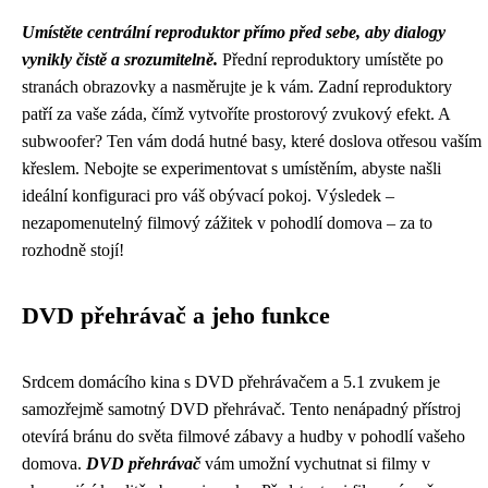
Umístěte centrální reproduktor přímo před sebe, aby dialogy
vynikly čistě a srozumitelně.
Přední reproduktory umístěte po
stranách obrazovky a nasměrujte je k vám. Zadní reproduktory
patří za vaše záda, čímž vytvoříte prostorový zvukový efekt. A
subwoofer? Ten vám dodá hutné basy, které doslova otřesou vaším
křeslem. Nebojte se experimentovat s umístěním, abyste našli
ideální konfiguraci pro váš obývací pokoj. Výsledek –
nezapomenutelný filmový zážitek v pohodlí domova – za to
rozhodně stojí!
DVD přehrávač a jeho funkce
Srdcem domácího kina s DVD přehrávačem a 5.1 zvukem je
samozřejmě samotný DVD přehrávač. Tento nenápadný přístroj
otevírá bránu do světa filmové zábavy a hudby v pohodlí vašeho
domova.
DVD přehrávač
vám umožní vychutnat si filmy v