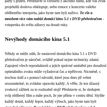
party s přáteli. Představte si vzrušení z akčního filmu, kde vás zvuk
projektilů doslova obklopuje, nebo emoce z koncertu vašeho
oblíbeného interpreta, jako byste tam byli naživo.
To vše a
mnohem více vám nabízí domácí kino 5.1 s DVD přehrávačem
-
vstupenka do světa zábavy na dosah ruky.
Nevýhody domácího kina 5.1
Někdy se může zdát, že nastavení domácího kina 5.1 s DVD
přehrávačem je náročné, zvláště pokud nejste technicky zdatní.
Zapojení všech reproduktorů a jejich správné umístění pro dosažení
optimálního zvuku může vyžadovat čas a trpělivost. Nicméně, s
trochou úsilí a s pomocí návodů, které jsou dnes již velmi
srozumitelné, to zvládne opravdu každý. A věřte, že ten úžasný
zvukový zážitek za to rozhodně stojí! Představte si, že sledujete
svůj oblíbený film a máte pocit, že jste přímo v centru dění. Slyšíte
každý detail, každý šepot, každý výbuch, jako byste tam byli