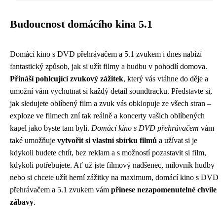
Budoucnost domácího kina 5.1
Domácí kino s DVD přehrávačem a 5.1 zvukem i dnes nabízí
fantastický způsob, jak si užít filmy a hudbu v pohodlí domova.
Přináší pohlcující zvukový zážitek
, který vás vtáhne do děje a
umožní vám vychutnat si každý detail soundtracku. Představte si,
jak sledujete oblíbený film a zvuk vás obklopuje ze všech stran –
exploze ve filmech zní tak reálně a koncerty vašich oblíbených
kapel jako byste tam byli.
Domácí kino s DVD přehrávačem
vám
také umožňuje
vytvořit si vlastní sbírku filmů
a užívat si je
kdykoli budete chtít, bez reklam a s možností pozastavit si film,
kdykoli potřebujete. Ať už jste filmový nadšenec, milovník hudby
nebo si chcete užít herní zážitky na maximum, domácí kino s DVD
přehrávačem a 5.1 zvukem vám
přinese nezapomenutelné chvíle
zábavy
.