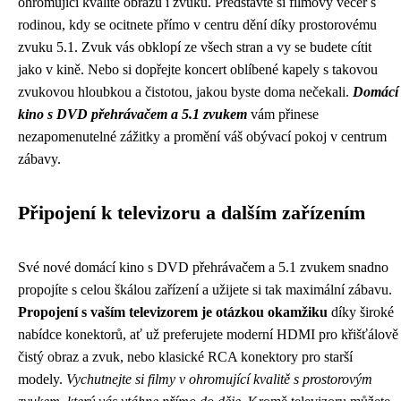
ohromující kvalitě obrazu i zvuku. Představte si filmový večer s
rodinou, kdy se ocitnete přímo v centru dění díky prostorovému
zvuku 5.1. Zvuk vás obklopí ze všech stran a vy se budete cítit
jako v kině. Nebo si dopřejte koncert oblíbené kapely s takovou
zvukovou hloubkou a čistotou, jakou byste doma nečekali.
Domácí
kino s DVD přehrávačem a 5.1 zvukem
vám přinese
nezapomenutelné zážitky a promění váš obývací pokoj v centrum
zábavy.
Připojení k televizoru a dalším zařízením
Své nové domácí kino s DVD přehrávačem a 5.1 zvukem snadno
propojíte s celou škálou zařízení a užijete si tak maximální zábavu.
Propojení s vaším televizorem je otázkou okamžiku
díky široké
nabídce konektorů, ať už preferujete moderní HDMI pro křišťálově
čistý obraz a zvuk, nebo klasické RCA konektory pro starší
modely.
Vychutnejte si filmy v ohromující kvalitě s prostorovým