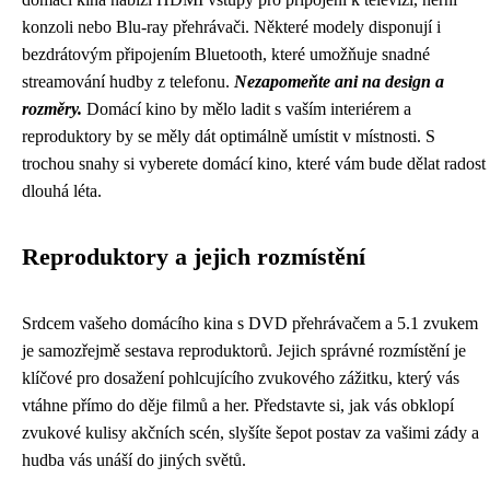
konzoli nebo Blu-ray přehrávači. Některé modely disponují i
bezdrátovým připojením Bluetooth, které umožňuje snadné
streamování hudby z telefonu.
Nezapomeňte ani na design a
rozměry.
Domácí kino by mělo ladit s vaším interiérem a
reproduktory by se měly dát optimálně umístit v místnosti. S
trochou snahy si vyberete domácí kino, které vám bude dělat radost
dlouhá léta.
Reproduktory a jejich rozmístění
Srdcem vašeho domácího kina s DVD přehrávačem a 5.1 zvukem
je samozřejmě sestava reproduktorů. Jejich správné rozmístění je
klíčové pro dosažení pohlcujícího zvukového zážitku, který vás
vtáhne přímo do děje filmů a her. Představte si, jak vás obklopí
zvukové kulisy akčních scén, slyšíte šepot postav za vašimi zády a
hudba vás unáší do jiných světů.