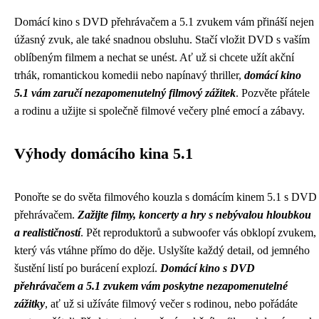
Domácí kino s DVD přehrávačem a 5.1 zvukem vám přináší nejen
úžasný zvuk, ale také snadnou obsluhu. Stačí vložit DVD s vaším
oblíbeným filmem a nechat se unést. Ať už si chcete užít akční
trhák, romantickou komedii nebo napínavý thriller,
domácí kino
5.1 vám zaručí nezapomenutelný filmový zážitek
. Pozvěte přátele
a rodinu a užijte si společně filmové večery plné emocí a zábavy.
Výhody domácího kina 5.1
Ponořte se do světa filmového kouzla s domácím kinem 5.1 s DVD
přehrávačem.
Zažijte filmy, koncerty a hry s nebývalou hloubkou
a realističností
. Pět reproduktorů a subwoofer vás obklopí zvukem,
který vás vtáhne přímo do děje. Uslyšíte každý detail, od jemného
šustění listí po burácení explozí.
Domácí kino s DVD
přehrávačem a 5.1 zvukem vám poskytne nezapomenutelné
zážitky
, ať už si užíváte filmový večer s rodinou, nebo pořádáte