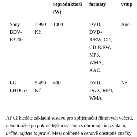
reproduktorů
formáty
vstup
(W)
Sony
7 990
1000
DVD,
Ano
BDV-
Kč
DVD-
E3200
R/RW, CD,
CD-R/RW,
MP3,
WMA,
AAC
LG
5 490
600
DVD,
Ne
LHD657
Kč
DivX, MP3,
WMA
Ať už hledáte základní sestavu pro zpříjemnění filmových večerů,
nebo toužíte po pokročilejším systému s ohromujícím zvukem,
určitě najdete to pravé
. Mezi oblíbené a cenově dostupné značky