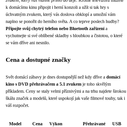
zvukem, který vás vtáhne přímo do děje.
Kromě televizoru můžete
k domácímu kinu připojit i herní konzoli a užít si tak hry s
úchvatným zvukem, který vás doslova obklopí a umožní vám
naplno se ponořit do herního světa. A co teprve poslech hudby?
Připojte svůj chytrý telefon nebo Bluetooth zařízení
a
vychutnejte si své oblíbené skladby s hloubkou a čistotou, o které
se vám dříve ani nesnilo.
Cena a dostupné značky
Svět domácí zábavy je dnes dostupnější než kdy dříve a
domácí
kino s DVD přehrávačem a 5.1 zvukem
je toho skvělým
příkladem. Ceny se staly velmi příznivými a na trhu najdete širokou
škálu značek a modelů, které uspokojí jak vaše filmové touhy, tak i
váš rozpočet.
Model
Cena
Výkon
Přehrávané
USB