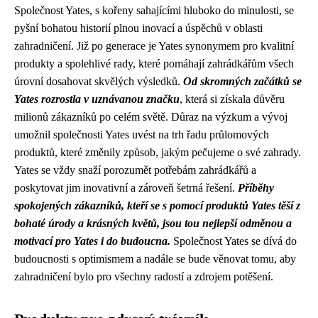
Společnost Yates, s kořeny sahajícími hluboko do minulosti, se
pyšní bohatou historií plnou inovací a úspěchů v oblasti
zahradničení. Již po generace je Yates synonymem pro kvalitní
produkty a spolehlivé rady, které pomáhají zahrádkářům všech
úrovní dosahovat skvělých výsledků.
Od skromných začátků se
Yates rozrostla v uznávanou značku
, která si získala důvěru
milionů zákazníků po celém světě. Důraz na výzkum a vývoj
umožnil společnosti Yates uvést na trh řadu průlomových
produktů, které změnily způsob, jakým pečujeme o své zahrady.
Yates se vždy snaží porozumět potřebám zahrádkářů a
poskytovat jim inovativní a zároveň šetrná řešení.
Příběhy
spokojených zákazníků, kteří se s pomocí produktů Yates těší z
bohaté úrody a krásných květů, jsou tou nejlepší odměnou a
motivací pro Yates i do budoucna.
Společnost Yates se dívá do
budoucnosti s optimismem a nadále se bude věnovat tomu, aby
zahradničení bylo pro všechny radostí a zdrojem potěšení.