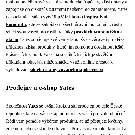
mohou podělit o své vlastní zahradnické úspěchy, klást dotazy a
zapojit se do diskuzí s ostatními nadšenci do zahradničení. Yates
na sociálních sítích vytváří
přátelskou a inspirativní
komunitu
, kde se zahrádkáři všech úrovní mohou učit, růst a
sdílet svou vášeň pro rostliny. Díky
pravidelným soutěžím a
akcím
Yates odměňuje své věrné fanoušky a zároveň jim dává
příležitost získat produkty, které jim pomohou dosáhnout ještě
krásnějších zahrad. Yates na sociálních sítích je skvělým
příkladem toho, jak může značka využít online prostor k
vybudování
silného a angažovaného společenství
.
Prodejny a e-shop Yates
Společnost Yates se pyšní širokou sítí prodejen po celé České
republice, kde na vás čekají odborníci s vášní pro zahradničení.
Rádi vám poradí s výběrem produktů, ať už pěstujete květiny,
zeleninu nebo se staráte o trávník. Pro váš maximální komfort a