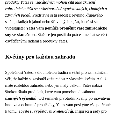
produkty Yates se i začátečníci mohou cítit jako zkušení
zahradníci a těšit se z vlastnoručně vypěstovaných, chutných a
zdravých plodů.
Představte si tu radost z prvního křupavého
salátu, sladkých jahod nebo šťavnatých rajčat, které si sami
vypěstujete!
Yates vám pomůže proměnit vaše zahradnické
sny ve skutečnost.
Stačí se jen pustit do práce a nechat se vést
osvědčenými radami a produkty Yates.
Květiny pro každou zahradu
Společnost Yates, s dlouholetou tradicí a vášní pro zahradničení,
věří, že každý si zaslouží zažít radost z vlastních květin. Ať už
máte rozlehlou zahradu, nebo jen malý balkon, Yates nabízí
širokou škálu produktů, které vám pomohou dosáhnout
úžasných výsledků
. Od semínek prvotřídní kvality po inovativní
hnojiva a ochranné prostředky, Yates vám poskytne vše potřebné
k tomu, abyste si vypěstovali
kvetoucí ráj
. Inspiraci a rady pro