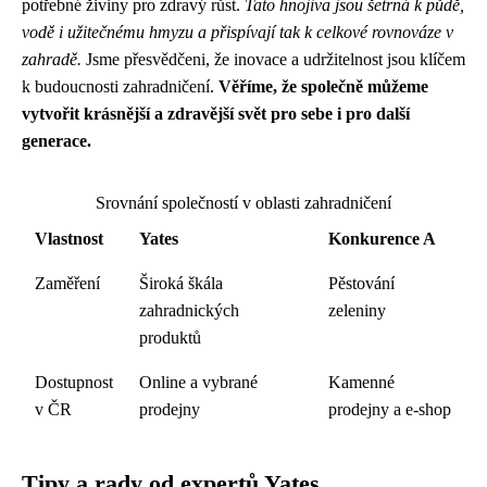
potřebné živiny pro zdravý růst.
Tato hnojiva jsou šetrná k půdě,
vodě i užitečnému hmyzu a přispívají tak k celkové rovnováze v
zahradě.
Jsme přesvědčeni, že inovace a udržitelnost jsou klíčem
k budoucnosti zahradničení.
Věříme, že společně můžeme
vytvořit krásnější a zdravější svět pro sebe i pro další
generace.
Srovnání společností v oblasti zahradničení
Vlastnost
Yates
Konkurence A
Zaměření
Široká škála
Pěstování
zahradnických
zeleniny
produktů
Dostupnost
Online a vybrané
Kamenné
v ČR
prodejny
prodejny a e-shop
Tipy a rady od expertů Yates