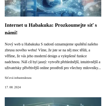
Internet u Habakuka: Prozkoumejte síť s
námi!
Nový web u Habakuka S radostí oznamujeme spuštění našeho
zbrusu nového webu! Víme, že jste se na něj moc těšili, a
věříme, že vás jeho moderní design a vylepšené funkce
nadchnou. Náš cíl byl jasný: vytvořit přehlednější, intuitivnější a
uživatelsky přívětivější online prostředí pro všechny milovníky...
Síťová infrastruktura
17. 08. 2024