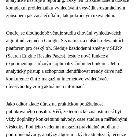
analytické nástroje a reporting. Díky těmto zkušenostem dokáže
komplexní problematiku vyhledávání vysvětlit srozumitelným
způsobem jak začátečníkům, tak pokročilým uživatelům.
Ondřej se dlouhodobě věnuje studiu chování vyhledávacích
algoritmů, zejména Google, Seznam.cz a dalších relevantních
platforem pro český trh. Sleduje každodenní změny v SERP
(Search Engine Results Pages), testuje nové funkce a
experimentuje s různými optimalizačními technikami. Jeho
analytický přístup a schopnost identifikovat trendy dříve než
konkurence činí z magazínu Internetové vyhledávače
důvěryhodný zdroj aktuálních informací.
Jako editor klade důraz na praktickou použitelnost
publikovaného obsahu. Věří, že teoretické znalosti musí být
vždy doplněny konkrétními návody, case studies a měřitelnými
výsledky. Pod jeho vedením magazín pravidelně publikuje
podrobné návody, analýzy algoritmických aktualizací, recenze