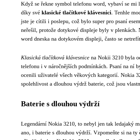
Když se řekne symbol telefonu word, vybaví se mi le
díky své
klasické tlačítkové klávesnici
. Tenhle mod
jste je cítili i poslepu, což bylo super pro psaní 
neřešil, protože dotykové displeje byly v plenkách.
word dneska na dotykovém displeji, často se netrefí
Klasická tlačítková klávesnice
na Nokii 3210 byla o
telefonu i v náročnějších podmínkách. Psaní na ní by
ocenili uživatelé všech věkových kategorií. Nokia 3
spolehlivost a dlouhou výdrž baterie, což jsou vlastn
Baterie s dlouhou výdrží
Legendární Nokia 3210, to nebyl jen tak ledajaký mob
ano, i baterie s dlouhou výdrží. Vzpomeňte si na ty č