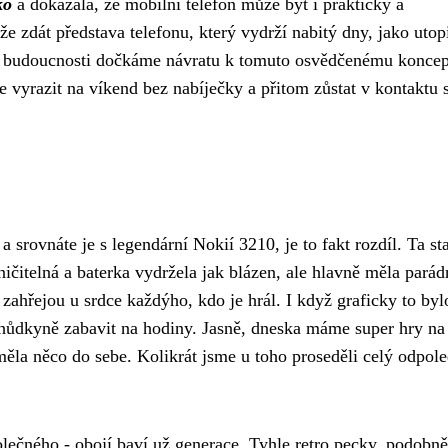
ko
a dokázala, že mobilní telefon může být i praktický a
e zdát představa telefonu, který vydrží nabitý dny, jako utop
i v budoucnosti dočkáme návratu k tomuto osvědčenému koncep
 vyrazit na víkend bez nabíječky a přitom zůstat v kontaktu 
a srovnáte je s legendární Nokií 3210, je to fakt rozdíl. Ta st
ničitelná a baterka vydržela jak blázen, ale hlavně měla parád
zahřejou u srdce každýho, kdo je hrál. I když graficky to byl
hůdkyně zabavit na hodiny. Jasně, dneska máme super hry na
 měla něco do sebe. Kolikrát jsme u toho proseděli celý odpol
lečného - obojí baví už generace. Tyhle retro pecky, podobně