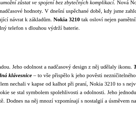
m umožní zůstat ve spojení bez zbytečných komplikací.
Nová No
 nadčasové hodnoty. V dnešní uspěchané době, kdy jsme zahl
žující návrat k základům.
Nokia 3210
tak osloví nejen pamětní
lný telefon s dlouhou výdrží baterie.
gendou. Jeho odolnost a nadčasový design z něj udělaly ikonu.
lná klávesnice
– to vše přispělo k jeho pověsti nezničitelného
em nechali v kapse od kalhot při praní, Nokia 3210 to s nejv
kie se stal symbolem spolehlivosti a odolnosti. Jeho jednod
tě. Dodnes na něj mnozí vzpomínají s nostalgií a úsměvem na 