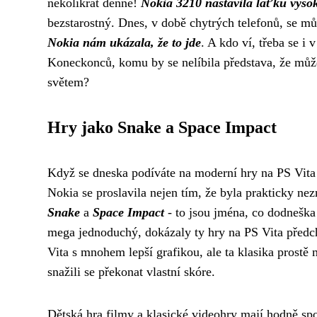
několikrát denně!
Nokia 3210 nastavila laťku vyso
bezstarostný. Dnes, v době chytrých telefonů, se můž
Nokia nám ukázala, že to jde
. A kdo ví, třeba se 
Koneckonců, komu by se nelíbila představa, že může
světem?
Hry jako Snake a Space Impact
Když se dneska podíváte na moderní
hry na PS Vita
Nokia se proslavila nejen tím, že byla prakticky nez
Snake
a
Space Impact
- to jsou jména, co dodneška 
mega jednoduchý, dokázaly ty hry na PS Vita předc
Vita s mnohem lepší grafikou, ale ta klasika prostě
snažili se překonat vlastní skóre.
Dětská hra filmy a klasické videohry mají hodně spo