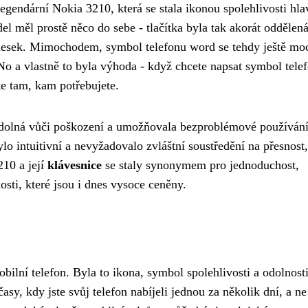
gendární Nokia 3210, která se stala ikonou spolehlivosti hla
el měl prostě něco do sebe - tlačítka byla tak akorát oddělená
esemesek. Mimochodem,
symbol telefonu word
se tehdy ještě mo
 No a vlastně to byla výhoda - když chcete napsat symbol tele
te tam, kam potřebujete.
dolná vůči poškození a umožňovala bezproblémové používán
lo intuitivní a nevyžadovalo zvláštní soustředění na přesnost
210 a její
klávesnice
se staly synonymem pro jednoduchost,
osti, které jsou i dnes vysoce ceněny.
ilní telefon. Byla to ikona, symbol spolehlivosti a odolnosti
asy, kdy jste svůj telefon nabíjeli jednou za několik dní, a ne