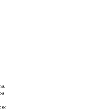
nu.
dou
t na