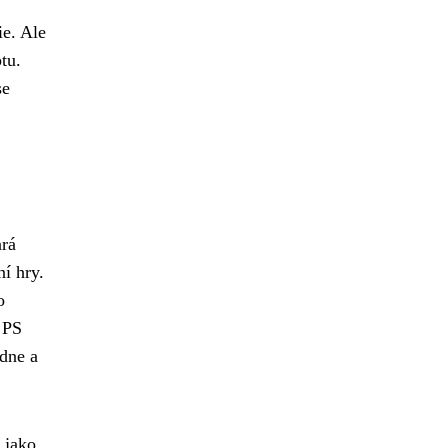
ie. Ale
tu.
se
ará
ní hry.
o
 PS
edne a
 jako