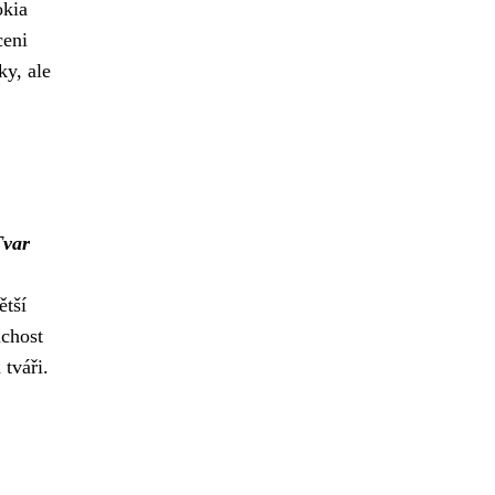
kia
ceni
ky, ale
Tvar
ětší
uchost
tváři.