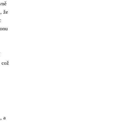
vně
, že
c
fonu
í
, což
, a