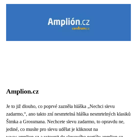
Amplion.cz
Je to již dlouho, co poprvé zazněla hláška „Nechci slevu
zadarmo,“, ano takto zní nesmrtelná hláška nesmrtelných klasiků
Šimka a Grossmana. Nechcete slevu zadarmo, to opravdu ne,
jediné, co musíte pro slevu udělat je kliknout na
www.amplion.cz a vstoupit do slevového portálu apmlion.cz.